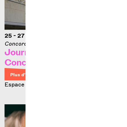
25 - 27 sept. 2026
Concorde – Espace culture
Journée d'inauguration de
Concorde
Plus d'infos
Espace Concorde