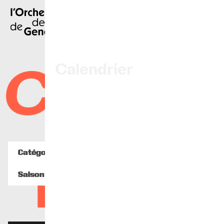
EN
|
DE
|
ES
|
Accueil
Calendrier
endrie
Acheter un billet
Infos pratiques
Catégorie
Explorer
Saison
La Gazette du concert
Brochure de la Saison 26-27
Participation culturelle