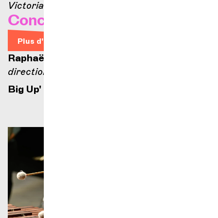
Victoria Hall
Concert de Noël – POP !
Plus d'infos
Raphaël Merlin
direction
Big Up' Band