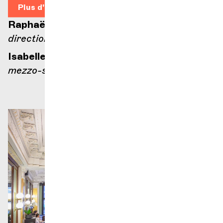
Plus d'infos
Raphaël Merlin
direction
Isabelle Druet
mezzo-soprano