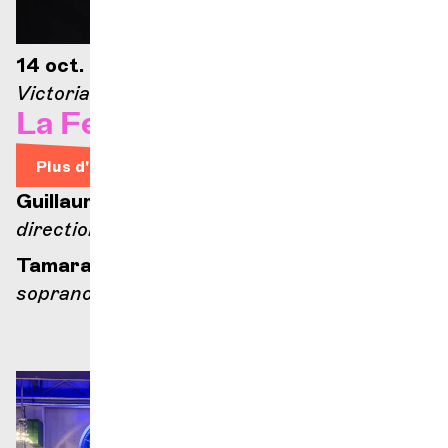
14 oct. 2026 — 20h
Victoria Hall
La Femme nue
Plus d'infos
Guillaume Tourniaire
direction
Tamara Bounazou
soprano