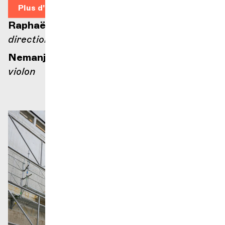
Plus d'infos
Raphaël Merlin
direction
Nemanja Radulović
violon