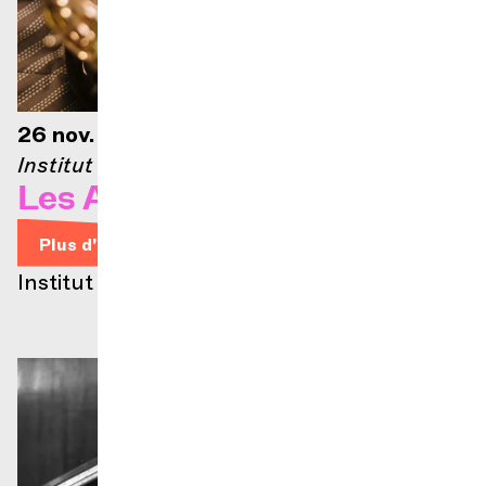
26 nov. 2026 — 19h30
Institut Florimont
Les Années folles
Plus d'infos
Institut Florimont