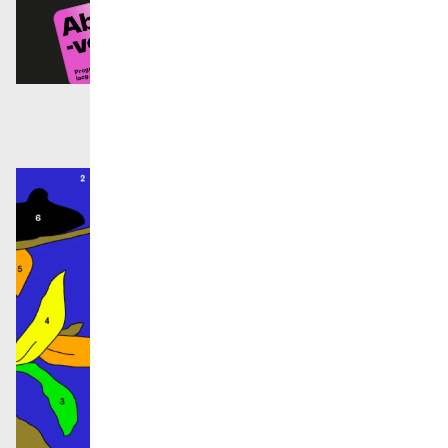
Orchestre et musiciens
L'OCG
Espace Pro
Se connecter