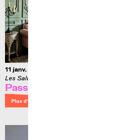
11 janv. 2027 — 12h30
Les Salons
Passons aux Salons #6
Plus d'infos