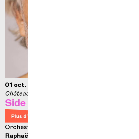
01 oct. 2026 — 21h30
Château Rouge
Side by Side
Plus d'infos
Orchestre des Alpes et du Léman
Raphaël Merlin