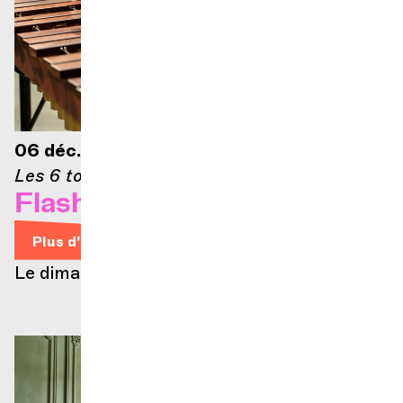
06 déc. 2026 — 10h
Les 6 toits
Flash Orchestra
Plus d'infos
Le dimanche c'est famille #2