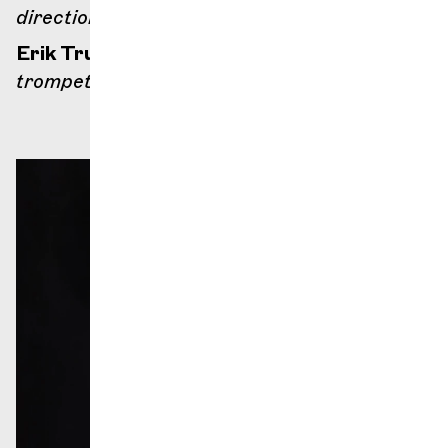
direction
Erik Truffaz
trompette