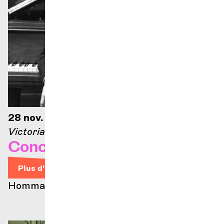
28 nov. 2026 — 18h
Victoria Hall
Concertissimo !
Plus d'infos
Hommage à Géza Anda