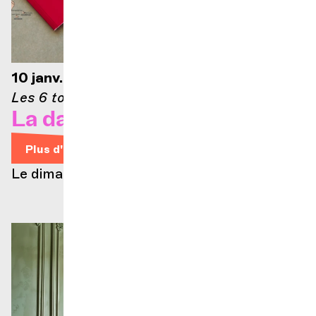
10 janv. 2027 — 10h
Les 6 toits
La danse du monde
Plus d'infos
Le dimanche c'est famille #2