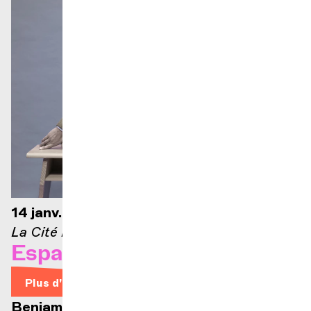
14 janv. 2027 — 19h30
La Cité Bleue
Espagne intime
Plus d'infos
,
,
,
,
Benjamin Alard