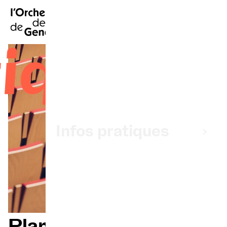
EN
|
DE
|
ES
|
Accueil
tiques
Calendrier
Acheter un billet
Infos pratiques
Explorer
La Gazette du concert
Participation culturelle
Plan de salle