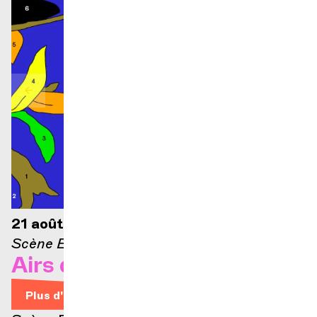
21 août 2026 — 21h
Scène Ella-Fitzgerald
Airs d'Opéra
Plus d'infos