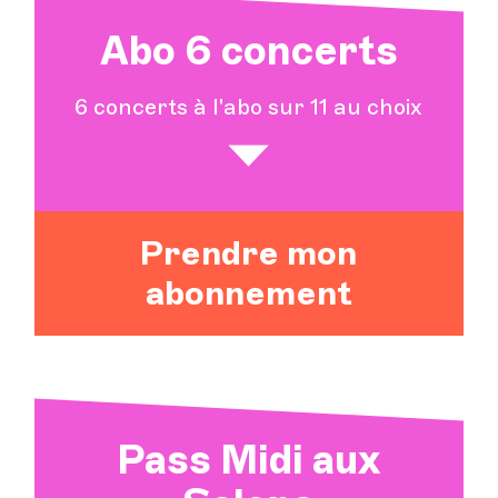
Abo 6 concerts
6 concerts à l'abo sur 11 au choix
Prendre mon
abonnement
Pass Midi aux