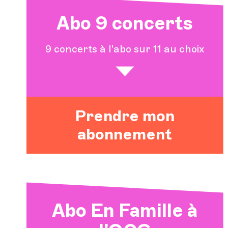
Abo 9 concerts
9 concerts à l'abo sur 11 au choix
Prendre mon
abonnement
Abo En Famille à