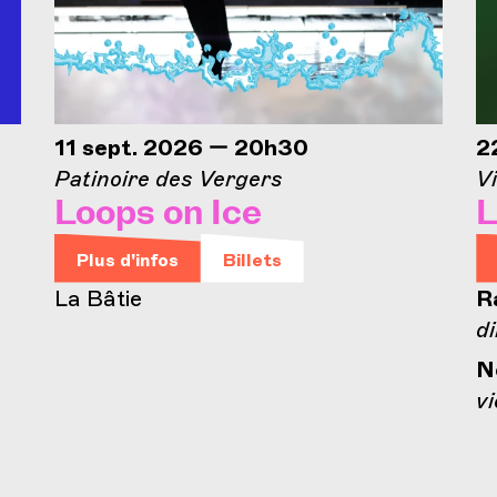
11 sept. 2026 — 20h30
2
Patinoire des Vergers
Vi
Loops on Ice
L
Plus d'infos
Billets
La Bâtie
R
di
N
vi