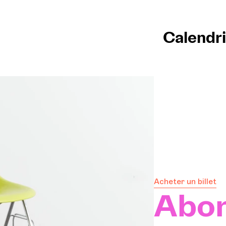
Calendri
Accu
Calen
Achet
Infos
Expl
Acheter un billet
La G
Abo
Parti