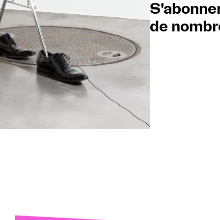
S'abonner
de nombre
L'O
Espa
Se c