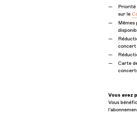
Priorité
sur le
Co
Mêmes pl
disponib
Réductio
concert 
Réducti
Carte de
concerts
Vous avez p
Vous bénéfic
l’abonnement