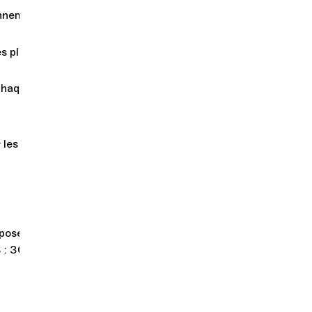
onnement et
es places
 chaque
 les
oposés à
 : 30.-