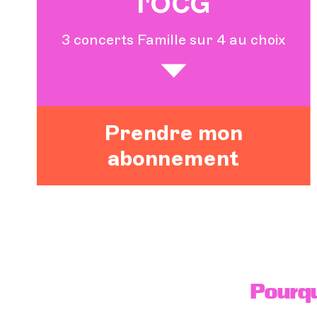
l'OCG
3 concerts Famille sur 4 au choix
Prendre mon
abonnement
Pourqu