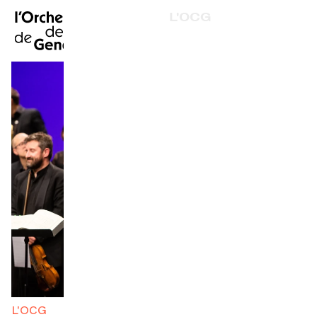
EN
|
DE
|
ES
|
L'OCG
Accueil
Conseil de fondation
Administration
Calendrier
Les Amis
Acheter un billet
l'Orchestre des Alpes et du Léman
Infos pratiques
Partenaires 25-26
Explorer
Partenaires 26-27
La Gazette du concert
Rapports d'activités
Emploi
Participation culturelle
L'OCG