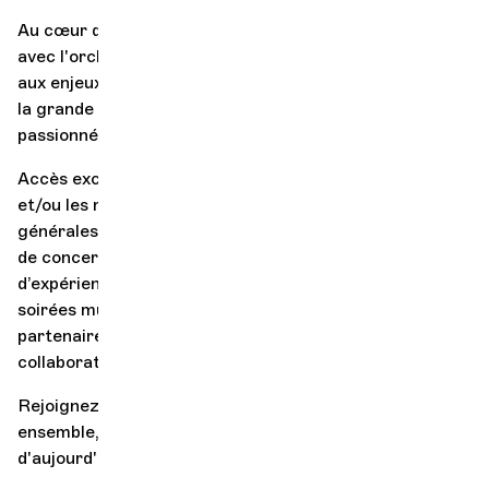
Au cœur du monde et de la cité, vous vous engagez,
avec l'orchestre, pour être force de proposition face
aux enjeux du monde contemporain. Vous intégrez ainsi
la grande famille de l’OCG et rejoignez un ensemble
passionné, ouvert, enthousiaste.
Accès exclusif, rencontres personnelles avec le chef
et/ou les musicien·ne.s, entrée aux répétitions
générales, découverte de l’envers du décor de nos lieux
de concert – soutenir l’OCG vous offre une myriade
d’expériences uniques. C’est aussi pouvoir offrir des
soirées musicales de la plus grande qualité à vos
partenaires, vos prospects, vos collaboratrices et vos
collaborateurs.
Rejoignez l'Orchestre de Chambre de Genève et,
ensemble, mettons en œuvre le monde culturel
d'aujourd'hui !