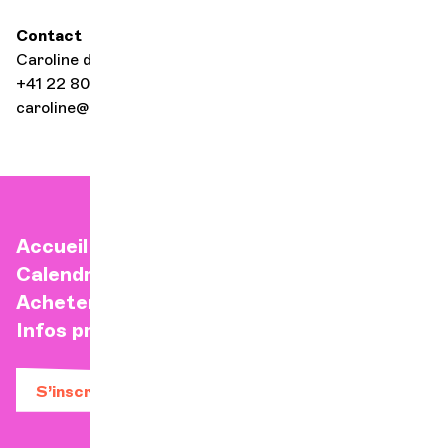
Contact
Caroline de Senger
+41 22 807 17 93
caroline@locg.ch
Accueil
Calendrier
Acheter un billet
Infos pratiques
S’inscrire à la newsletter