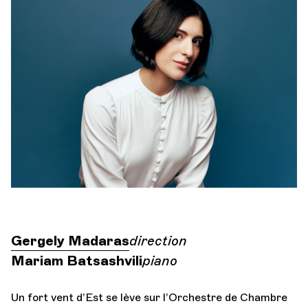
Orchestre et musiciens
L'OCG
Espace Pro
Se connecter
Gergely Madaras
direction
Mariam Batsashvili
piano
Un fort vent d’Est se lève sur l’Orchestre de Chambre