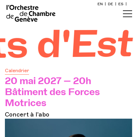
EN
|
DE
|
ES
|
Accueil
d'Est
Calendrier
Acheter un billet
Calendrier
Infos pratiques
20 mai 2027 — 20h
Bâtiment des Forces
Explorer
Motrices
Concert à l'abo
La Gazette du concert
Participation culturelle