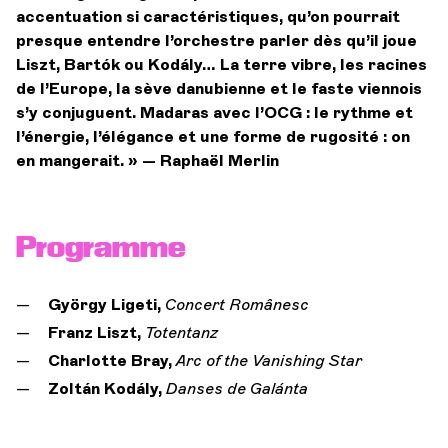
accentuation si caractéristiques, qu’on pourrait
presque entendre l’orchestre parler dès qu’il joue
Liszt, Bartók ou Kodály… La terre vibre, les racines
de l’Europe, la sève danubienne et le faste viennois
s’y conjuguent. Madaras avec l’OCG : le rythme et
l’énergie, l’élégance et une forme de rugosité : on
en mangerait. » — Raphaël Merlin
Programme
György Ligeti,
Concert Românesc
Franz Liszt,
Totentanz
Charlotte Bray,
Arc of the Vanishing Star
Zoltán Kodály,
Danses de Galánta