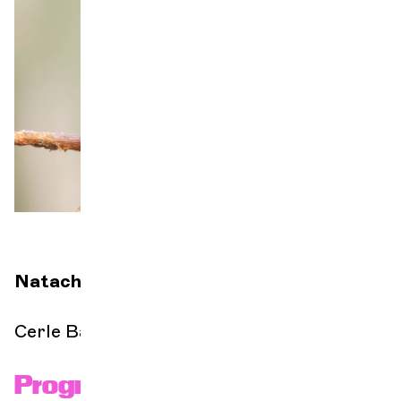
Orchestre et musiciens
L'OCG
Espace Pro
Se connecter
Natacha Casagrande
direction
Cerle Bach
Programme