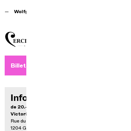
Wolfgang Amadeus Mozart,
Messe en ut mineur
Billets à l'unité dès le 17 août
Infos pratiques
de 20.- à 50.-
Victoria Hall
Rue du Général-Dufour 14
1204 Genève