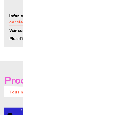
Infos et billetterie sur
cerclebachgeneve.ch
Voir sur la carte
Plus d'infos
Prochains concerts
Tous nos évènements