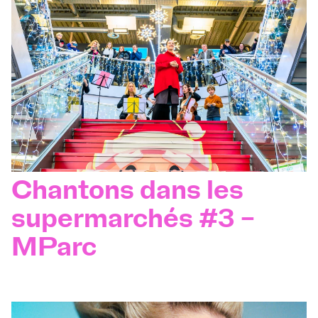
Chantons dans les
supermarchés #3 –
MParc