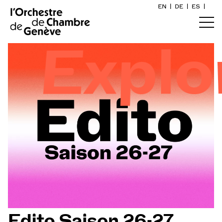
EN
|
DE
|
ES
|
Accueil
lorer
Calendrier
Acheter un billet
Infos pratiques
Explorer
La Gazette du concert
Participation culturelle
Edito Saison 26-27