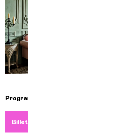
Orchestre et musiciens
L'OCG
Espace Pro
Se connecter
Programme et distribution à venir
Billets à l'unité dès le 17 août