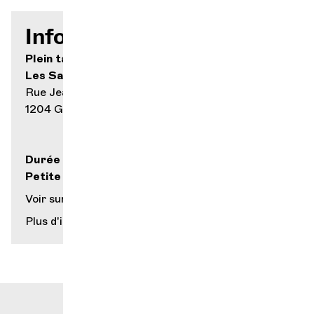
Infos pratiques
Plein tarif 15.- / Réduit 10.- / Jeune 5.-
Les Salons
Rue Jean-F. Bartholoni 6
1204 Genève
Durée : 45 minutes
Petite restauration sur place
Voir sur la carte
Plus d'infos