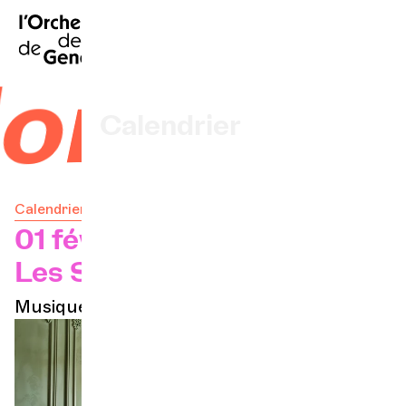
EN
|
DE
|
ES
|
Accueil
ons #9
Calendrier
Acheter un billet
Calendrier
Infos pratiques
01 févr. 2027 — 12h30
Les Salons
Explorer
Musique de chambre/Midi aux Salons
La Gazette du concert
Participation culturelle