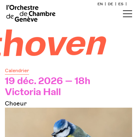
EN
|
DE
|
ES
|
Accueil
thoven
Calendrier
Acheter un billet
Calendrier
Infos pratiques
19 déc. 2026 — 18h
Victoria Hall
Explorer
Choeur
La Gazette du concert
Participation culturelle