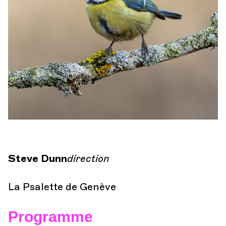
Orchestre et musiciens
L'OCG
Espace Pro
Se connecter
Steve Dunn
direction
La Psalette de Genève
Programme