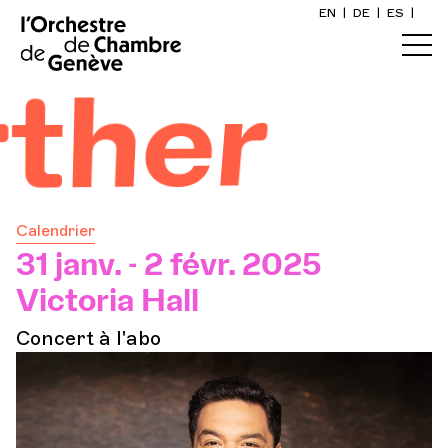
EN
|
DE
|
ES
|
Accueil
ther
Calendrier
Acheter un billet
Calendrier
Infos pratiques
31 janv. - 2 févr. 2025
Victoria Hall
Explorer
Concert à l'abo
La Gazette du concert
Participation culturelle