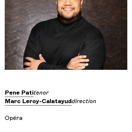
Orchestre et musiciens
L'OCG
W
Espace Pro
Se connecter
Pene Pati
tenor
Marc Leroy-Calatayud
direction
Opéra