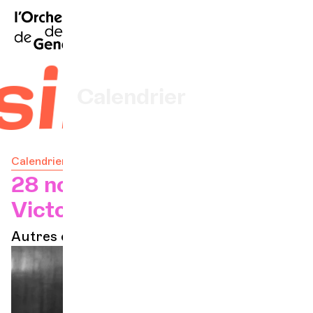
EN
|
DE
|
ES
|
Accueil
simo !
Calendrier
Acheter un billet
Calendrier
Infos pratiques
28 nov. 2026 — 18h
Victoria Hall
Explorer
Autres concerts
La Gazette du concert
Participation culturelle