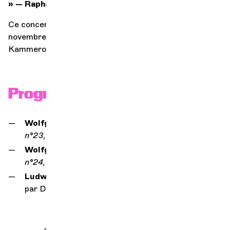
» — Raphaël Merlin
Ce concert est également proposé le samedi 21
novembre 2026 à Zurich, au Zürcher
Kammerorchester - ZKO
Programme
Wolfgang Amadeus Mozart,
Concerto pour piano
n°23, KV 488,
par Illia Ovcharenko
Wolfgang Amadeus Mozart
,
Concerto pour piano
n°24, KV 491,
par Julian Trevelyan
Ludwig van Beethoven,
Concerto pour piano n°2,
par Daumants Liepins