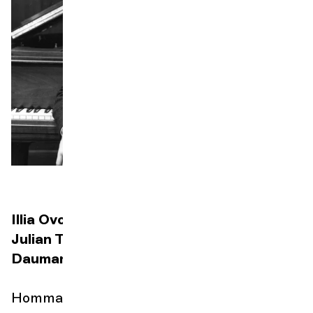
Orchestre et musiciens
L'OCG
Espace Pro
Se connecter
Illia Ovcharenko
piano
Julian Trevelyan
piano
Daumants Liepins
piano
Hommage à Géza Anda