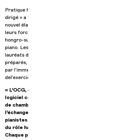
Pratique historique entre toutes, le concerto « joué-
dirigé » a traversé l’Histoire et connaît aujourd’hui un
nouvel élan : la Fondation Géza-Anda et l’OCG unissent
leurs forces pour rendre hommage à ce pianiste
hongro-suisse, fervent pratiquant du concerto dirigé du
piano. Les trois jeunes pianistes de ce concert, tous
lauréats de concours internationaux, auront été
préparés, lors d’un stage effectué les jours précédents,
par l’immense Christian Zacharias, grand spécialiste
del’exercice. Un bain de jeunesse…
« L’OCG, comme son nom l’indique, a au cœur de son
logiciel ce qui relève en premier lieu de la musique
de chambre : l’interaction, la surréactivité,
l’échange. Ici, ponctuant le discours des meilleurs
pianistes de notre temps, chacun portera une part
du rôle habituellement dévolu au chef d’orchestre.
Chaque passager entre dans la cabine de pilotage !