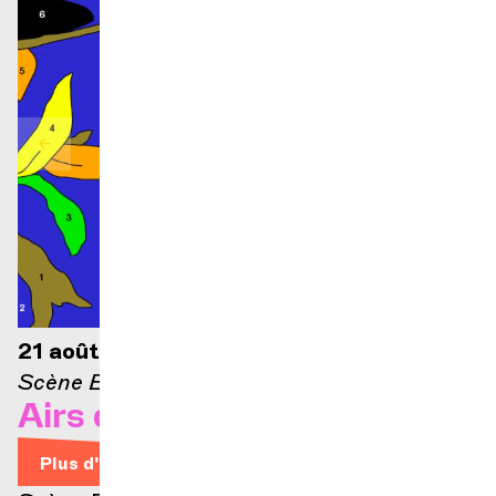
21 août 2026 — 21h
Scène Ella-Fitzgerald
Airs d'Opéra
Plus d'infos