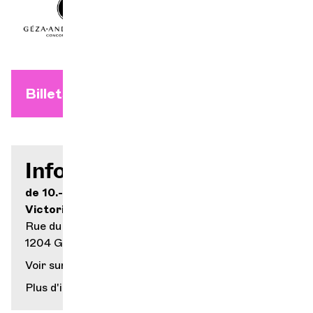
Billets à l'unité dès le 17 août
Infos pratiques
de 10.- à 50.-
Victoria Hall
Rue du Général-Dufour 14
1204 Genève
Voir sur la carte
Plus d'infos