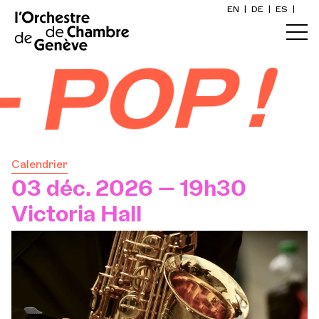
EN
|
DE
|
ES
|
Accueil
 POP !
Calendrier
Acheter un billet
Calendrier
Infos pratiques
03 déc. 2026 — 19h30
Victoria Hall
Explorer
La Gazette du concert
Participation culturelle