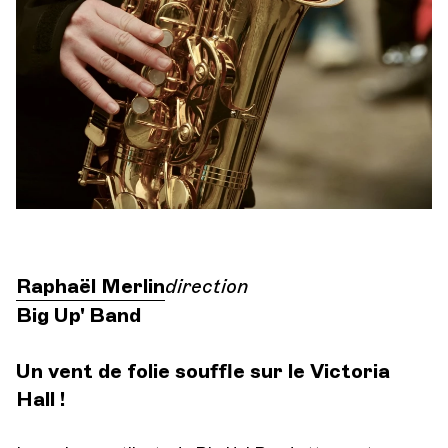
Orchestre et musiciens
L'OCG
Espace Pro
Se connecter
Raphaël Merlin
direction
Big Up' Band
Un vent de folie souffle sur le Victoria
Hall !