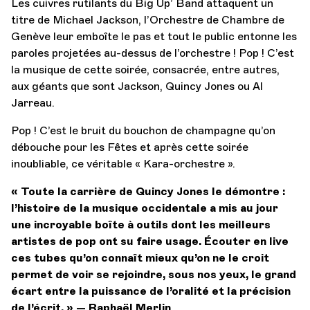
Les cuivres rutilants du Big Up’ Band attaquent un
titre de Michael Jackson, l’Orchestre de Chambre de
Genève leur emboîte le pas et tout le public entonne les
paroles projetées au-dessus de l’orchestre ! Pop ! C’est
la musique de cette soirée, consacrée, entre autres,
aux géants que sont Jackson, Quincy Jones ou Al
Jarreau.
Pop ! C’est le bruit du bouchon de champagne qu’on
débouche pour les Fêtes et après cette soirée
inoubliable, ce véritable « Kara-orchestre ».
« Toute la carrière de Quincy Jones le démontre :
l’histoire de la musique occidentale a mis au jour
une incroyable boîte à outils dont les meilleurs
artistes de pop ont su faire usage. Écouter en live
ces tubes qu’on connaît mieux qu’on ne le croit
permet de voir se rejoindre, sous nos yeux, le grand
écart entre la puissance de l’oralité et la précision
de l’écrit. » — Raphaël Merlin