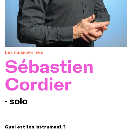
Orchestre et musiciens
L'OCG
Espace Pro
Les musicien·ne·s
Sébastien
Se connecter
Cordier
- solo
Quel est ton instrument ?