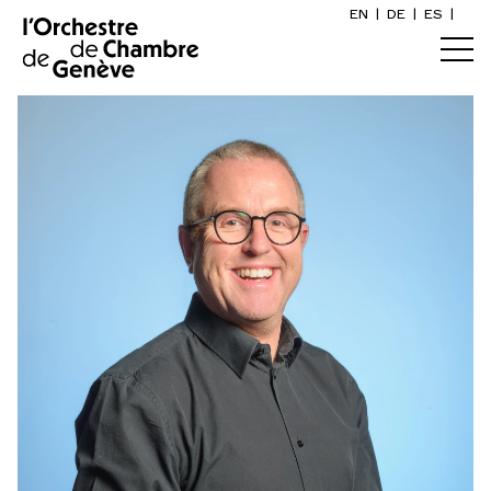
EN
|
DE
|
ES
|
Orchestre et musiciens
Accueil
Qui sommes-nous ?
Direction artistique
Calendrier
Les musicien·ne·s
Acheter un billet
Artistes associé·e·s
Infos pratiques
Prix de l'OCG
Explorer
La Gazette du concert
Participation culturelle