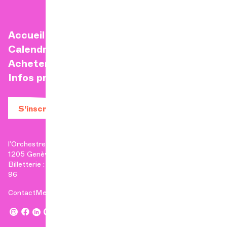
Accueil
Calendrier
Acheter un billet
Infos pratiques
S’inscrire à la newsletter
l’Orchestre de Chambre de Genève
1205 Genève
Billetterie : +41 22 807 17 90 | Administration : +41 22 807 17
96
Contact
Mentions légales