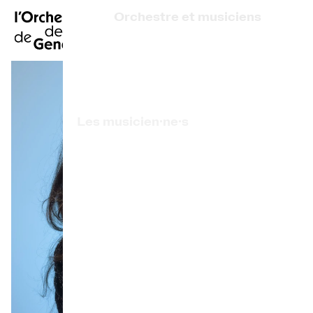
EN
|
DE
|
ES
|
Orchestre et musiciens
Accueil
Qui sommes-nous ?
Direction artistique
Calendrier
Les musicien·ne·s
Acheter un billet
Artistes associé·e·s
Infos pratiques
Prix de l'OCG
Explorer
La Gazette du concert
Participation culturelle