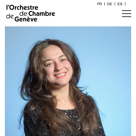
FR
|
DE
|
ES
|
Orchestre et musiciens
Accueil
Qui sommes-nous ?
Direction artistique
Calendrier
Les musicien·ne·s
Acheter un billet
Artistes associé·e·s
Infos pratiques
l'OCG Award
Explorer
The Concert Gazette
Participation culturelle