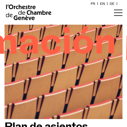
FR
|
EN
|
DE
|
Inicio
ación p
Calendario
Comprar un billete
Información práctica
Explore
La Gaceta del Concierto
Participación cultural
Plan de asientos