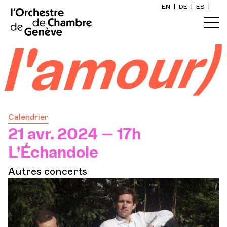
EN
|
DE
|
ES
|
Accueil
l'amour
Calendrier
Acheter un billet
Calendrier
Infos pratiques
21 avr. 2024 — 17h
L'Échandole
Explorer
Autres concerts
La Gazette du concert
Participation culturelle