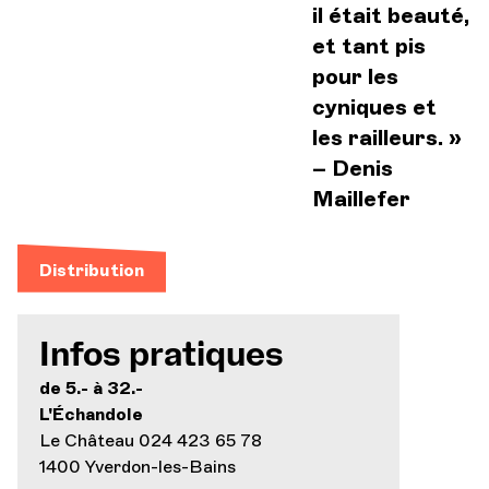
il était beauté,
et tant pis
pour les
cyniques et
les railleurs. »
– Denis
Maillefer
Distribution
Infos pratiques
de 5.- à 32.-
L'Échandole
Le Château 024 423 65 78
1400 Yverdon-les-Bains