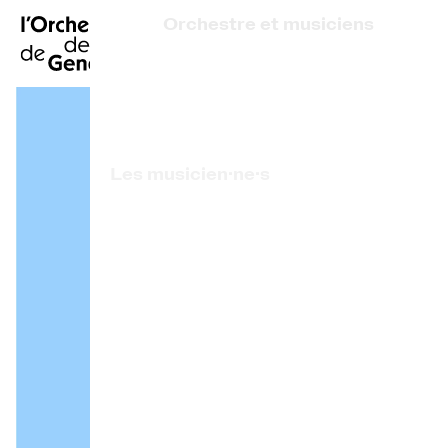
EN
|
DE
|
ES
|
Orchestre et musiciens
Accueil
Qui sommes-nous ?
Direction artistique
Calendrier
Les musicien·ne·s
Acheter un billet
Artistes associé·e·s
Infos pratiques
Prix de l'OCG
Explorer
La Gazette du concert
Participation culturelle