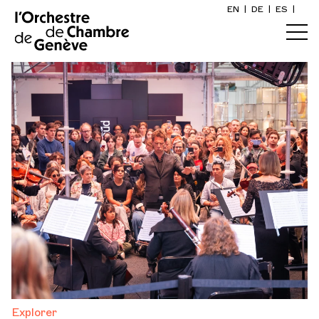
EN
|
DE
|
ES
|
Accueil
Calendrier
Acheter un billet
Infos pratiques
Explorer
La Gazette du concert
Participation culturelle
Explorer