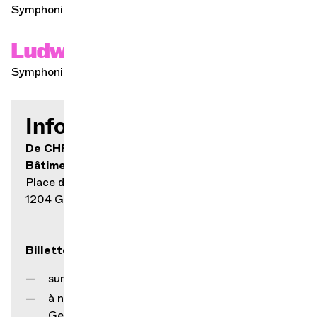
Symphonie concertante pour violoncelle
Ludwig van Beethoven
Symphonie n. 6 en fa majeur, «Pastorale»
Infos pratiques
De CHF 15.- à CHF 70.-
Bâtiment des Forces Motrices
Place des Volontaires 2
1204 Genève
Billetterie
sur notre site internet
à notre guichet (rue Gourgas 1, 1205
Genève)