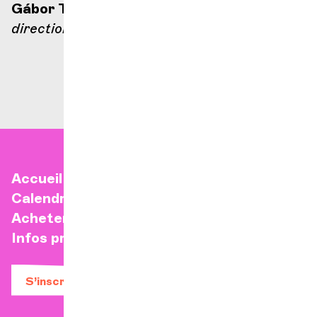
Gábor Takács-Nagy
direction
Accueil
Calendrier
Acheter un billet
Infos pratiques
S’inscrire à la newsletter