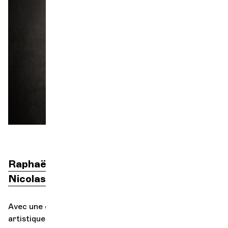
Orchestre et musiciens
L'OCG
Espace Pro
Se connecter
Raphaël Merlin
direction
Nicolas Altstaedt
violoncelle
Avec une énergie singulière et une polyvalence
artistique remarquable, le violoncelliste franco-