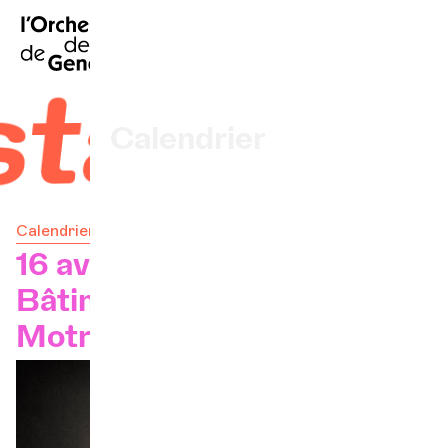
EN
|
DE
|
ES
|
Accueil
staedt
Calendrier
Acheter un billet
Calendrier
Infos pratiques
16 avr. 2024 — 20h
Bâtiment des Forces
Explorer
Motrices
La Gazette du concert
Participation culturelle