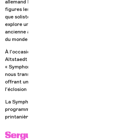
allemand Nicolas Altstaedt s'impose comme l'une des
figures les plus recherchées de notre époque. En tant
que soliste, chef d'orchestre et directeur artistique, il
explore un vaste répertoire, allant de la musique
ancienne à la contemporaine, captivant les auditoires
du monde entier.
À l'occasion de sa collaboration avec l'OCG, Nicolas
Altstaedt vous offre une interprétation magistrale de la
« Symphonie concertante » de Prokofiev. Sa virtuosité
nous transporte dans un voyage musical exaltant,
offrant une expérience sonore inoubliable pour célébrer
l'éclosion de la nature en musique.
La Symphonie « Pastorale » viendra compléter le
programme, en parfaite harmonie avec la saison
printanière.
Sergueï Prokofiev