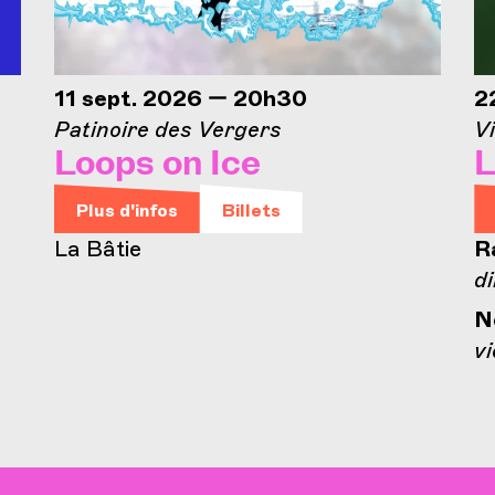
11 sept. 2026 — 20h30
2
Patinoire des Vergers
Vi
Loops on Ice
L
Plus d'infos
Billets
La Bâtie
R
di
N
vi