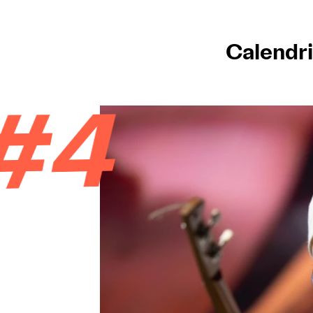
Calendri
#4