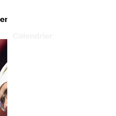
EN
|
DE
|
ES
|
er
Billetterie
Abonnements
Accueil
Calendrier
Acheter un billet
Infos pratiques
Explorer
La Gazette du concert
Participation culturelle