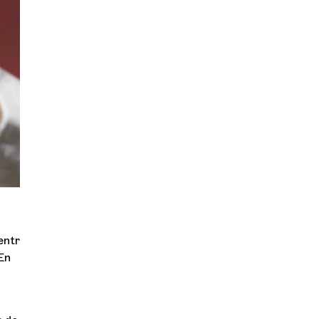
Orchestre et musiciens
L'OCG
Sé
Espace Pro
Se connecter
entre
Infos pratiques
En
5.-
Forum Meyrin
Place des Cinq-Continents 1