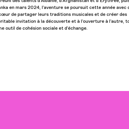
réuni des talents d’Albanie, d’Afghanistan et d’Érythrée, puis
i Lanka en mars 2024, l’aventure se poursuit cette année avec 
 cœur de partager leurs traditions musicales et de créer des
itable invitation à la découverte et à l’ouverture à l’autre, t
e outil de cohésion sociale et d’échange.