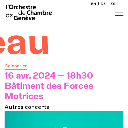
EN
|
DE
|
ES
|
Accueil
au
Calendrier
Acheter un billet
Calendrier
Infos pratiques
16 avr. 2024 — 18h30
Bâtiment des Forces
Explorer
Motrices
Autres concerts
La Gazette du concert
Participation culturelle