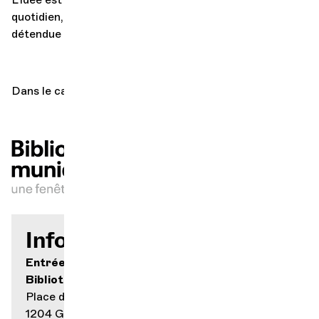
quotidien, en s’offrant une pause musicale agréable et
détendue au milieu d’une journée bien remplie.
Dans le cadre de la programmation du Labo musique
Infos pratiques
Entrée libre
Bibliothèque de la Cité
Place des Trois-Perdrix 5
1204 Genève