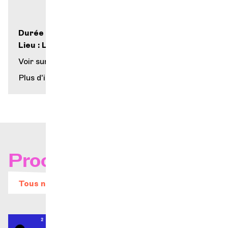
Durée : 1h
e
Lieu : Labo musique, 3
étage
Voir sur la carte
Plus d'infos
Prochains concerts
Tous nos évènements