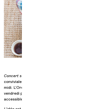
Orchestre et musiciens
L'OCG
Espace Pro
Se connecter
Concert sur le pouce
propose une expérience musicale
conviviale et décontractée durant la pause de
midi. L’Orchestre de Chambre de Genève vous invite, un
vendredi par mois, à venir profiter d’un concert court et
accessible, tout en savourant votre lunch de midi.
L’idée est de permettre à chacun·e de s’évader de son