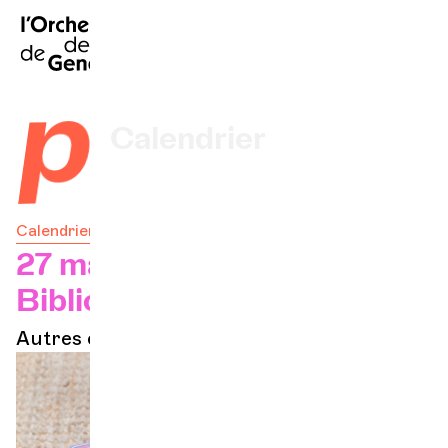
EN
|
DE
|
ES
|
Accueil
 pouce
Calendrier
Acheter un billet
Calendrier
Infos pratiques
27 mars 2026 — 12h15
Bibliothèque de la Cité
Explorer
Autres concerts
La Gazette du concert
Participation culturelle