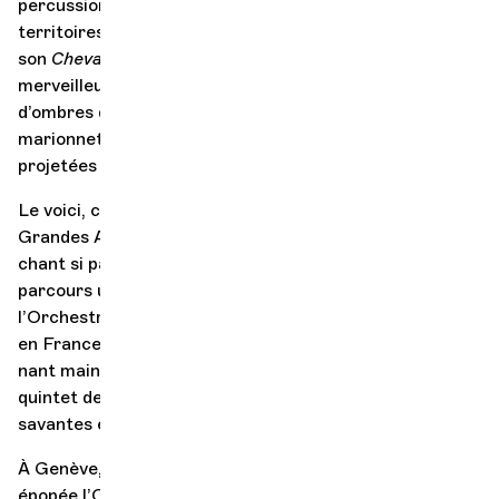
percussions persanes, féru de poésie, curieux de mille
territoires entre tradition et modernité, lance
son
Cheval d’Ébène
dans de nouvelles contrées. La
merveilleuse histoire est accompagnée du théâtre
d’ombres de la Compagnie Hékau, trente-trois
marionnettes dont les formes découpées sont
projetées sur un grand écran.
Le voici, ce fascinant
Cheval
d’Ébène,
aux Petites
Grandes Athénéennes. Et c’est un ravis- sement que le
chant si particulier d’Aïda Nosrat nourrit de son
parcours unique. Née en Iran, elle est violoniste pour
l’Orchestre symphonique de Téhéran, avant de s’exiler
en France pour pouvoir pratiquer le chant en solo, me-
nant maints projets à la croisée des répertoires, dont le
quintet de femmes Atine, explorant les musiques
savantes et populaires persanes.
À Genève, Keyvan Chemirani embarque dans son
épopée l’Orchestre de Chambre de Genève, sous la