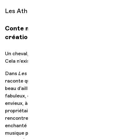
Les Athénéennes
Conte musical & théâtre d’ombres,
création suisse
Un cheval, oui, c’est très bien. Mais un cheval qui vole ?
Cela n’existe pas, si ?
Dans
Les Mille et
Une Nuits,
ça se peut. L’histoire
raconte qu’un jour, un jeune prince, certainement très
beau d’ailleurs, s’empare prestement de l’animal
fabuleux, on le comprend. Sauf que, le cheval fait des
envieux, à plus forte raison si l’on est son précédent
propriétaire… Aussi, on s’en doutait bien, le jeune prince
rencontre une princesse. Et alors? Après avoir
enchanté la Philharmonie de Paris, le conte mis en
musique par Keyvan Chemirani, virtuose des