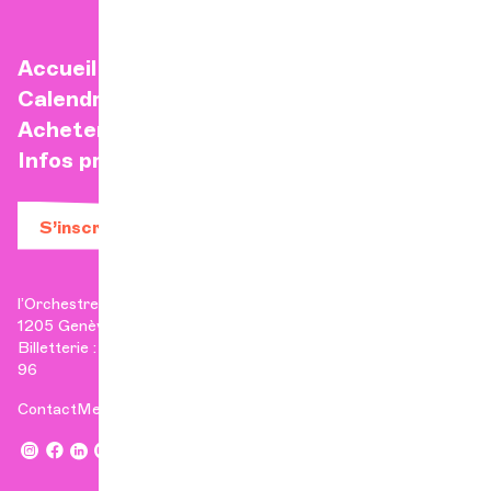
Accueil
Calendrier
Acheter un billet
Infos pratiques
S’inscrire à la newsletter
l’Orchestre de Chambre de Genève
1205 Genève
Billetterie : +41 22 807 17 90 | Administration : +41 22 807 17
96
Contact
Mentions légales