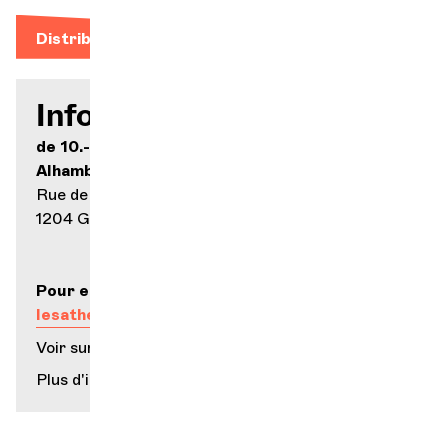
Distribution
Infos pratiques
de 10.- à 20.-
Alhambra
Rue de la Rôtisserie 10
1204 Genève
Pour en savoir plus :
lesathenneenes.ch
Voir sur la carte
Plus d'infos