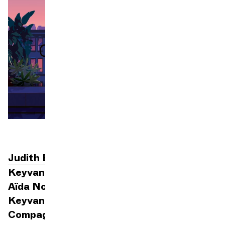
Orchestre et musiciens
L'OCG
Espace Pro
Se connecter
Judith Baubérot
direction
Keyvan Chemirani
percussions
Aïda Nosrat
chant
Keyvan Chemirani
percussions
Compagnie Hékau théâtre d’ombres