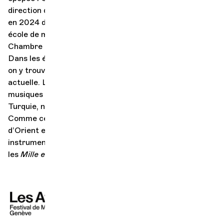
direction de la talentueuse Judith Baubérot, lauréate
en 2024 du tout premier prix décerné par la Haute
école de musique de Genève et l’Or- chestre de
Chambre de Genève pour la relève des jeunes cheffes.
Dans les éclats chamarrés de ce conte sans frontières,
on y trouvera tant de perles encore de la scène
actuelle. Le flûtiste Sylvain Barou, élevé dans les
musiques celtiques, qui parcourt le monde de l’Inde à la
Turquie, naviguant avec talent du baroque au jazz.
Comme cet autre incontournable des traditions
d’Orient et de Méditerranée, Efrén López, virtuose des
instruments à cordes pincées. Pour tous les publics,
les
Mille et une nuits
s’envolent !