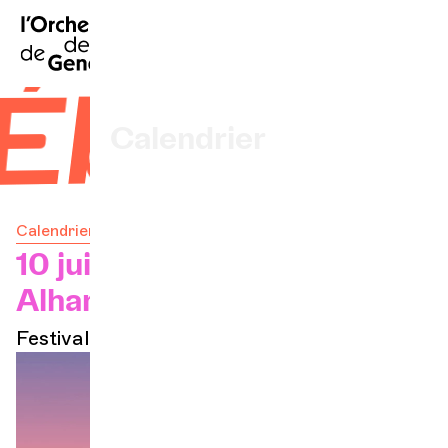
EN
|
DE
|
ES
|
Accueil
'Ébène
Calendrier
Acheter un billet
Calendrier
Infos pratiques
10 juin 2026 — 17h
Alhambra
Explorer
Festival
La Gazette du concert
Participation culturelle