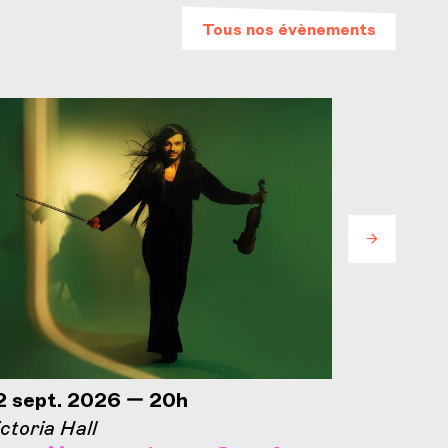
Tous nos évènements
2 sept. 2026 — 20h
25 sept.
ctoria Hall
Concorde