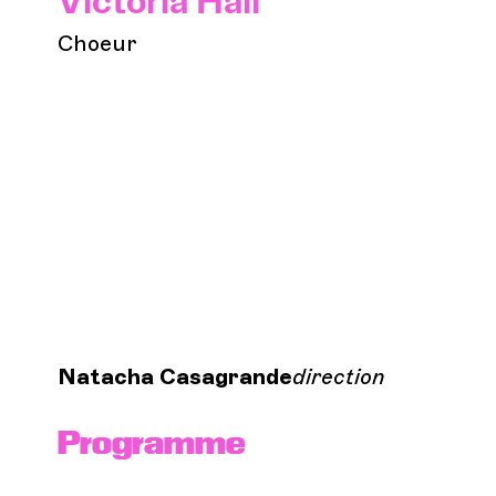
Victoria Hall
Choeur
Natacha Casagrande
direction
Programme