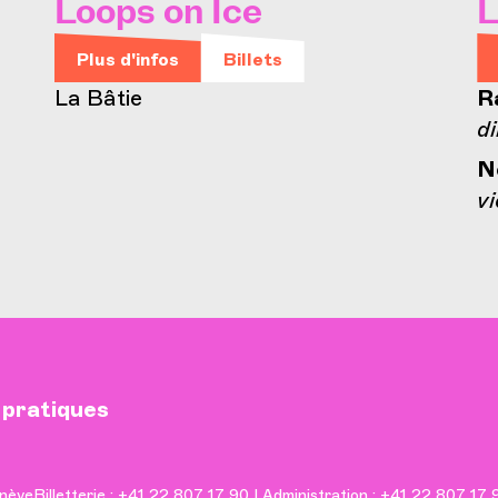
Loops on Ice
L
Plus d'infos
Billets
La Bâtie
R
di
N
vi
 pratiques
nève
Billetterie : +41 22 807 17 90 | Administration : +41 22 807 17 