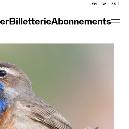
EN
|
DE
|
ES
|
er
Billetterie
Abonnements
Accueil
Calendrier
Acheter un billet
Infos pratiques
Explorer
La Gazette du concert
Participation culturelle