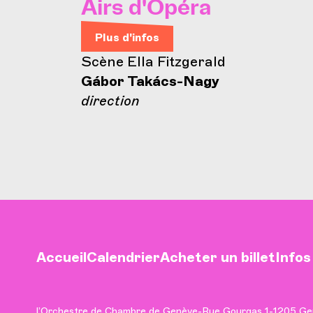
Airs d'Opéra
Plus d'infos
Scène Ella Fitzgerald
Gábor Takács-Nagy
direction
Accueil
Calendrier
Acheter un billet
Infos
l’Orchestre de Chambre de Genève
-
Rue Gourgas 1
-
1205 Ge