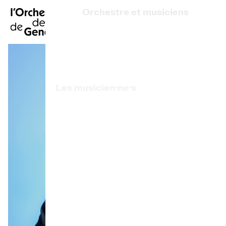
EN
|
DE
|
ES
|
Orchestre et musiciens
Accueil
Qui sommes-nous ?
Direction artistique
Calendrier
Les musicien·ne·s
Acheter un billet
Artistes associé·e·s
Infos pratiques
Prix de l'OCG
Explorer
La Gazette du concert
Participation culturelle