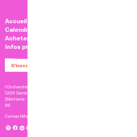
Accueil
Calendrier
Acheter un billet
Infos pratiques
S’inscrire à la newsletter
l’Orchestre de Chambre de Genève
1205 Genève
Billetterie : +41 22 807 17 90 | Administration : +41 22 807 17
96
Contact
Mentions légales