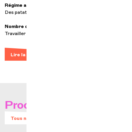
Régime alimentaire
Des patates
Nombre d'heures de pratiques quotidiennes
Travailler c'est tricher
Lire la bio
Prochains concerts
Tous nos évènements