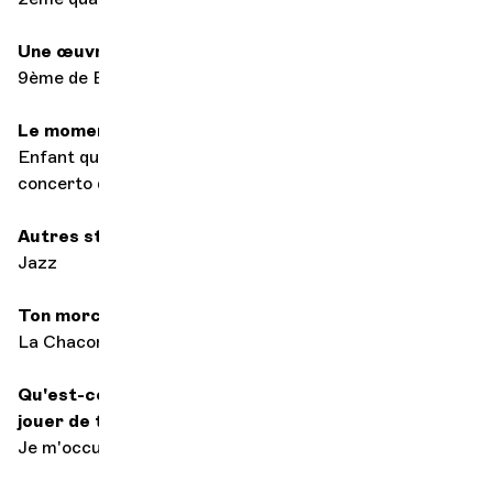
Une œuvre pour sauver le monde
9ème de Beethoven
Le moment où tu t'es dit: "Je veux être musicien"
Enfant quand j'ai entendu David Oïstrakh jouer le
concerto de Brahms
Autres styles de musique
Jazz
Ton morceau préféré de tous les morceaux
La Chaconne de Bach
Qu'est-ce que tu fais quand tu n'es pas en train de
jouer de ton instrument
Je m'occupe de mes enfants