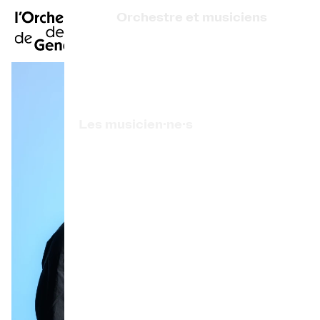
EN
|
DE
|
ES
|
Orchestre et musiciens
Accueil
Qui sommes-nous ?
Direction artistique
Calendrier
Les musicien·ne·s
Acheter un billet
Artistes associé·e·s
Infos pratiques
Prix de l'OCG
Explorer
La Gazette du concert
Participation culturelle