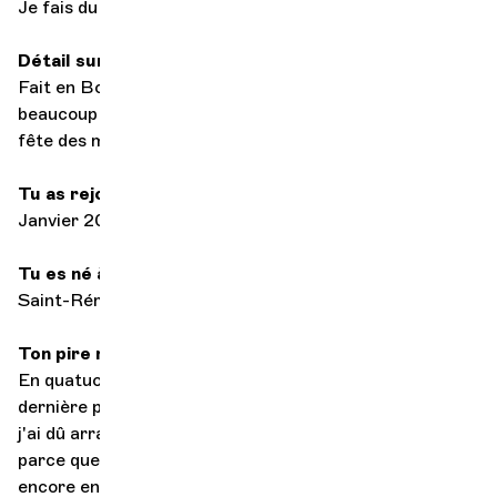
Je fais du second violon
Détail sur la facture
Fait en Bourgogne (garanti sans sulfite, une belle robe,
beaucoup de nez, un beau bouquet surtout le jour de la
fête des mères), affiné en Suisse
Tu as rejoint l'orchestre en
Janvier 2008
Tu es né à
Saint-Rémy (Bourgogne)
Ton pire moment vécu sur scène
En quatuor lorsque pour un bis il me manquait la
dernière page et que j'ai dû improviser ou alors quand
j'ai dû arracher une page en plein quatuor de Debussy
parce que j'avais fait un mauvais collage ou alors
encore en quatuor lorsque j'avais pas assez de