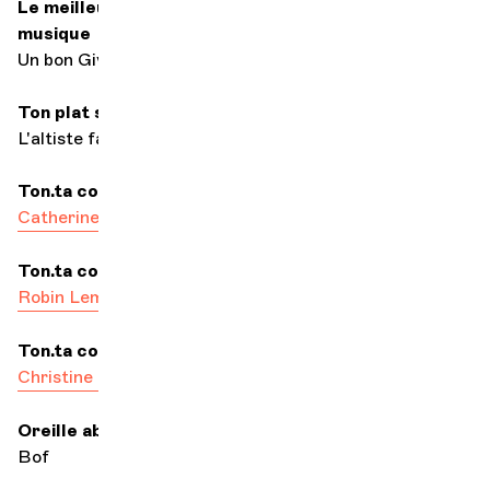
Le meilleur accompagnement pour écouter de la
musique
Un bon Givry
Ton plat signature
L'altiste farci
Ton.ta collègue le.la plus bosseur.se
Catherine Plattner
Ton.ta collègue le.la plus romantique
Robin Lemmel
Ton.ta collègue le.la plus bienveillant.e
Christine Regard
Oreille absolue
Bof