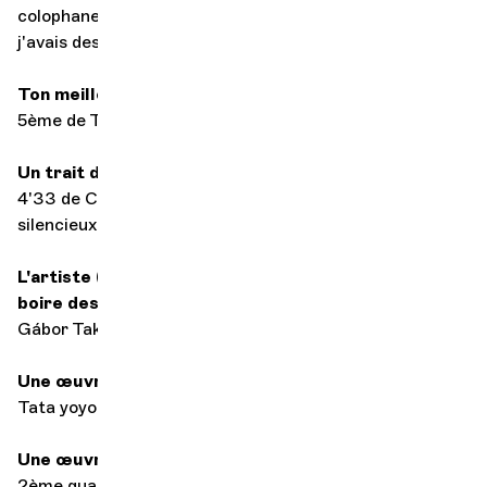
colophane au Concertgebouw d'Amsterdam et que
j'avais des trous de sons...
Ton meilleur souvenir de concert
5ème de Tchaïkovsky avec Nello Santi
Un trait d'orchestre qui t'a toujours résisté
4'33 de Cage, c'est très difficile pour moi de rester
silencieux...
L'artiste (chef ou soliste) avec lequel tu as préféré
boire des coups après le concert
Gábor Takács-Nagy
Une œuvre pour consoler
Tata yoyo d'Annie Cordy
Une œuvre pour séduire
2ème quatuor de Borodine