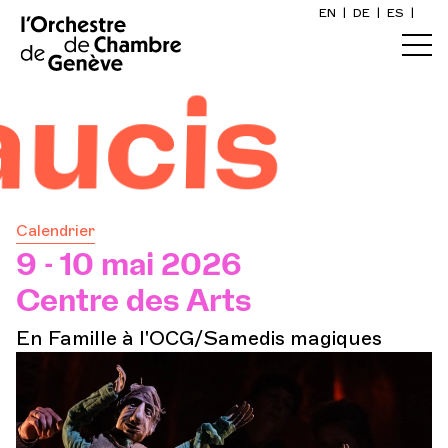
EN
|
DE
|
ES
|
Accueil
is
Calendrier
Acheter un billet
Calendrier
Infos pratiques
9 - 10 mai 2026
Centre des Arts
Explorer
En Famille à l'OCG/Samedis magiques
La Gazette du concert
Participation culturelle