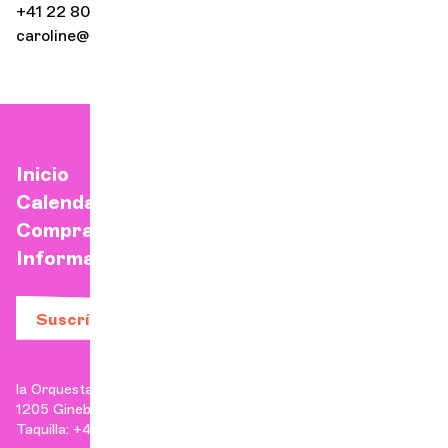
+41 22 807 17 93
caroline@locg.ch
Inicio
Calendario
Comprar una entrada
Información práctica
Suscríbase a nuestro boletín
la Orquesta de Cámara de Ginebra
1205 Ginebra
Taquilla: +41 22 807 17 90 | Administración: +41 22 807 17 96