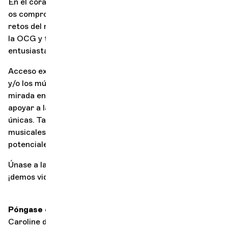
En el corazón del mundo y de la ciudad, tú y la orquesta
os comprometéis a ser una fuerza de cambio ante los
retos del mundo actual. Formarás parte de la familia de
la OCG y te unirás a un conjunto apasionado, abierto y
entusiasta.
Acceso exclusivo, reuniones personales con el director
y/o los músicos, entrada a los ensayos generales, una
mirada entre bastidores a nuestras salas de conciertos:
apoyar a la OCG le ofrece un sinfín de experiencias
únicas. También significa poder ofrecer veladas
musicales de gran calidad a sus socios, clientes
potenciales y empleados.
Únase a la Orquesta de Cámara de Ginebra y, juntos,
¡demos vida al mundo cultural actual!
Póngase en contacto con
Caroline de Senger