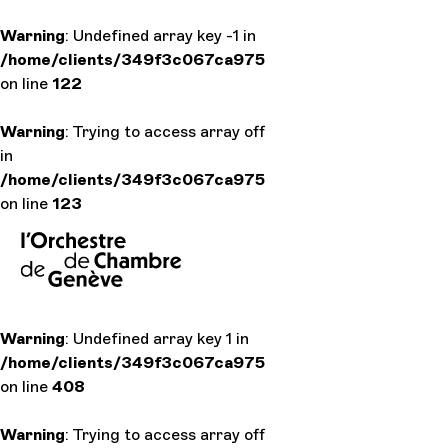
Warning
: Undefined array key -1 in
/home/clients/349f3c067ca975f320defd52c12e126a/si
Accueil
on line
122
Warning
: Trying to access array offset on value of type null
Calendrier
in
/home/clients/349f3c067ca975f320defd52c12e126a/si
Acheter un 
on line
123
EN
|
DE
|
ES
|
Infos prat
Explorer
Warning
: Undefined array key 1 in
/home/clients/349f3c067ca975f320defd52c12e126a/si
La Gazette
on line
408
Warning
: Trying to access array offset on value of type null
Participati