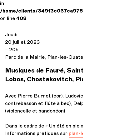
in
/home/clients/349f3c067ca975f320defd52c12e126a/si
on line
408
L'OCG
Jeudi
20 juillet 2023
– 20h
Espace Pr
Parc de la Mairie, Plan-les-Ouates
Musiques de Fauré, Saint-Saëns, Villa-
Se connec
Lobos, Chostakovitch, Piazzolla…
Avec Pierre Burnet (cor), Ludovic Thirvaudey (basson,
contrebasson et flûte à bec), Delphine Gosseries
(violoncelle et bandonéon)
Dans le cadre de « Un été en plein air »
Informations pratiques sur
plan-les-ouates.ch