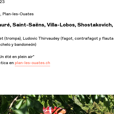
023
e, Plan-les-Ouates
uré, Saint-Saëns, Villa-Lobos, Shostakovich, P
t (trompa), Ludovic Thirvaudey (fagot, contrafagot y flauta 
nchelo y bandoneón)
n été en plein air"
ctica en
plan-les-ouates.ch