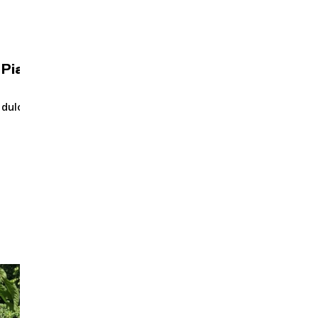
Orquesta y músicos
iazzolla...
LA OCG
dulce), Delphine
Espacio Pro
Iniciar sesión