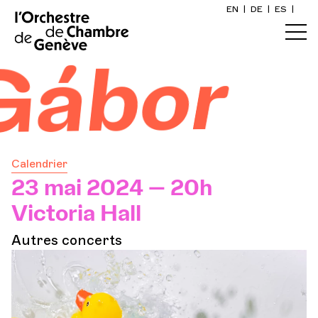
EN
|
DE
|
ES
|
Accueil
Gábor
Calendrier
Acheter un billet
Calendrier
Infos pratiques
23 mai 2024 — 20h
Victoria Hall
Explorer
Autres concerts
La Gazette du concert
Participation culturelle