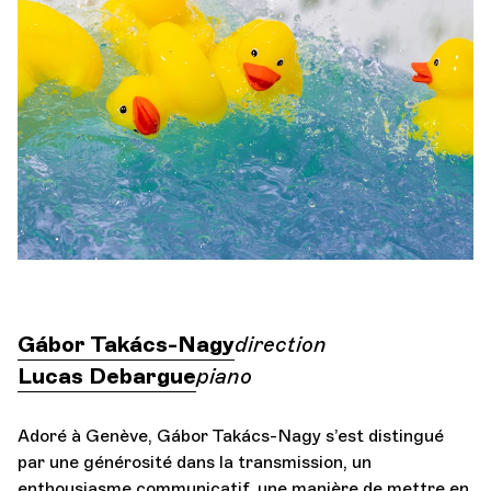
Orchestre et musiciens
L'OCG
Espace Pro
Se connecter
Gábor Takács-Nagy
direction
Lucas Debargue
piano
Adoré à Genève, Gábor Takács-Nagy s’est distingué
par une générosité dans la transmission, un
enthousiasme communicatif, une manière de mettre en