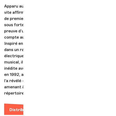
Apparu au début des années 1990, Dominique A s’est
vite affirmé comme un auteur-compositeur-interprète
de premier ordre en pratiquant une chanson française
sous forte influence du rock indépendant. Faisant
preuve d’une belle constance au niveau qualitatif, il
compte aujourd’hui une quinzaine d’albums à son actif.
Inspiré en studio d’enregistrement, il excelle sur scène,
dans un rapport d’intime connivence (souvent
électrique) avec le public. Afin d’élargir son horizon
musical, il se lance à présent dans une expérience
inédite avec l’Orchestre de chambre de Genève, fondé
en 1992, année de parution de
La Fossette
, l’album qui
l’a révélé – comme le signe d’une rencontre inéluctable,
amenant à une aventureuse (ré)interprétation de son
répertoire.
Distribution