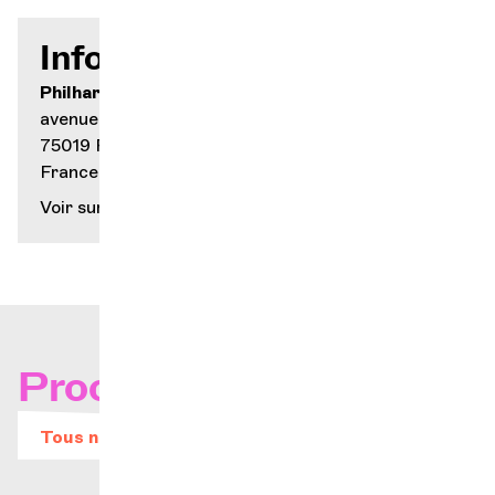
Infos pratiques
Philharmonie de Paris
avenue Jean-Jaurès 221
75019 Paris
France
Voir sur la carte
Prochains concerts
Tous nos évènements