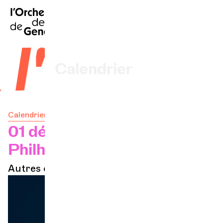
EN
|
DE
|
ES
|
Accueil
 l'OCG
Calendrier
Acheter un billet
Calendrier
Infos pratiques
01 déc. 2024 — 20h
Philharmonie de Paris
Explorer
Autres concerts
La Gazette du concert
Participation culturelle