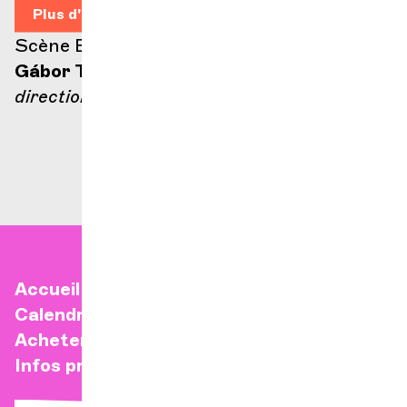
Plus d'infos
Scène Ella Fitzgerald
Gábor Takács-Nagy
direction
Accueil
Calendrier
Acheter un billet
Infos pratiques