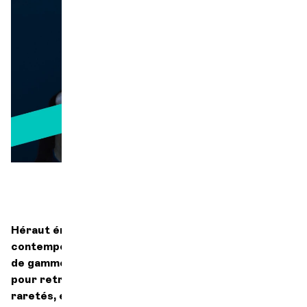
Orchestre et musiciens
L'OCG
Espace Pro
Se connecter
Héraut éminent de la chanson française
contemporaine, Dominique A forme une équipe haut
de gamme avec l’Orchestre de chambre de Genève
pour retraverser son répertoire, de classiques en
raretés, et lui apporter de nouvelles sonorités.