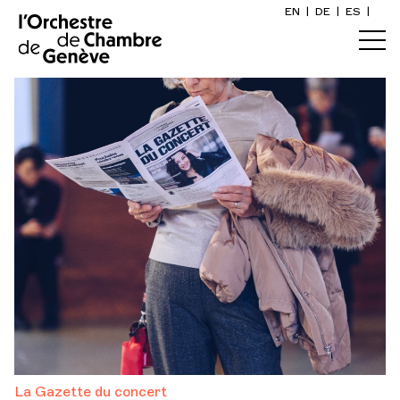
EN
|
DE
|
ES
|
Accueil
Calendrier
Acheter un billet
Infos pratiques
Explorer
La Gazette du concert
Participation culturelle
La Gazette du concert