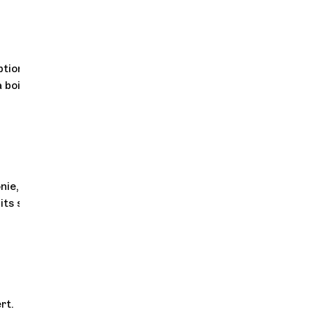
ption (se référer
 boire et de la
nie, d'autres
its soient
rt.