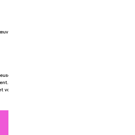
 œuvres. Mais
cieusement. Une
ent. Surtout,
et vos émotions !