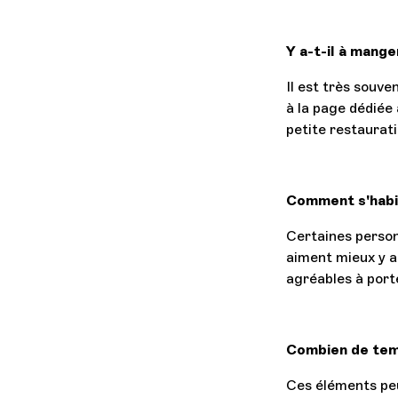
Y a-t-il à mange
Il est très souve
à la page dédiée 
petite restaurati
Comment s'habil
Certaines person
aiment mieux y al
agréables à port
Combien de temp
Ces éléments peu