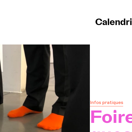
Calendri
Accu
Calen
Achet
Infos
Expl
Infos pratiques
La G
Foir
Parti