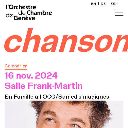
EN
|
DE
|
ES
|
Accueil
ansons
Calendrier
Acheter un billet
Calendrier
Infos pratiques
16 nov. 2024
Salle Frank-Martin
Explorer
En Famille à l'OCG/Samedis magiques
La Gazette du concert
Participation culturelle