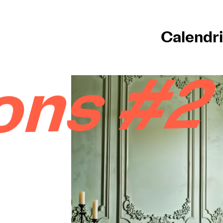
Calendri
ns #2