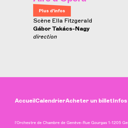
Plus d'infos
Scène Ella Fitzgerald
Gábor Takács-Nagy
direction
Accueil
Calendrier
Acheter un billet
Infos
l’Orchestre de Chambre de Genève
-
Rue Gourgas 1
-
1205 Ge