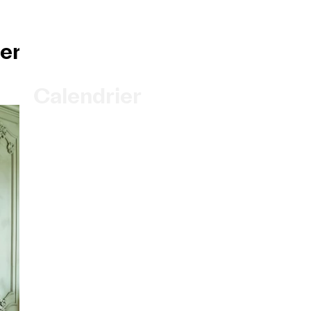
EN
|
DE
|
ES
|
er
Billetterie
Abonnements
Accueil
Calendrier
Acheter un billet
Infos pratiques
Explorer
La Gazette du concert
Participation culturelle