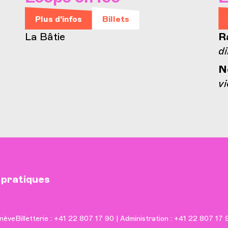
Plus d'infos
Billets
La Bâtie
R
di
N
vi
 pratiques
nève
Billetterie : +41 22 807 17 90 | Administration : +41 22 807 17 