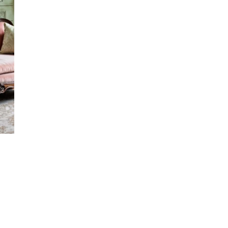
Orchestre et musiciens
L'OCG
Espace Pro
Se connecter
Billets à l'unité dès le 17 août