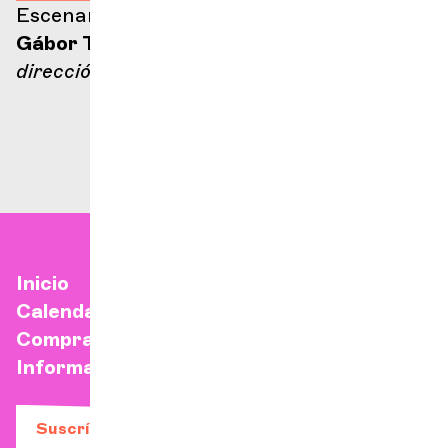
Escenario Ella Fitzgerald
Gábor Takács-Nagy
dirección
Inicio
Calendario
Comprar una entrada
Información práctica
Suscríbase a nuestro boletín