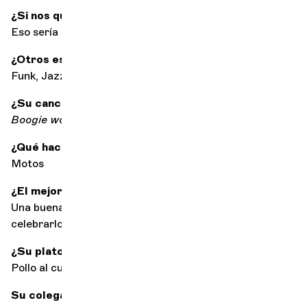
¿Si nos quedáramos con un solo compositor...?
Eso sería un grave error
¿Otros estilos musicales?
Funk, Jazz (por nombrar sólo 2)
¿Su canción favorita?
Boogie wonderland
de Earth Wind and Fire
¿Qué hace cuando no toca su instrumento?
Motos
¿El mejor acompañamiento para escuchar música?
Una buena comida, familia y amigos con los que
celebrarlo.
¿Su plato estrella?
Pollo al curry
Su colega más duro