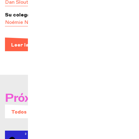
Dan Sloutskovski
Su colega más feliz
Noémie Nénert-Fourmeau
Leer la biografía
Próximos conciertos
Todos los eventos