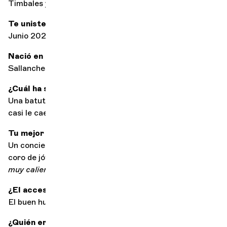
Timbales y percusión
Te uniste a la orquesta en
Junio 2023
Nació en
Sallanches, Francia
¿Cuál ha sido su peor momento en el escenario?
Una batuta que sale volando en mitad de un concierto y
casi le cae encima a un violinista.
Tu mejor recuerdo de un concierto
Un concierto de Navidad con Tania León al frente y un
coro de jóvenes cantantes de Nueva York, ¡un ambiente
muy caliente
!
¿El accesorio esencial en su caso?
El buen humor :)
¿Quién era su artista (director o solista) favorito