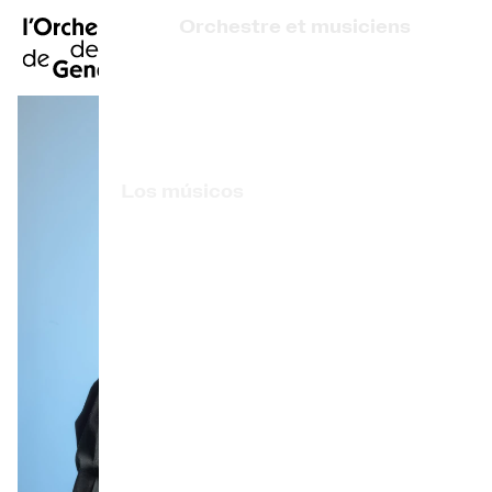
FR
|
EN
|
DE
|
Orchestre et musiciens
Inicio
¿Quiénes somos?
Dirección artística
Calendario
Los músicos
Comprar un billete
Artistas asociados
Información práctica
Premio OCG
Explore
La Gaceta del Concierto
Participación cultural