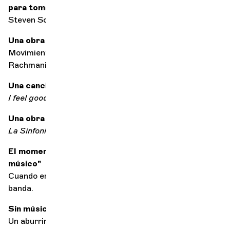
para tomar una copa después del concierto?
Steven Schick
Una obra para seducir
Movimiento lento del 2º concierto para piano de
Rachmaninov
Una canción para levantarse con buen pie
I feel good
de James Brown
Una obra para salvar el mundo
La Sinfonía Fantástica
de Hector Berlioz
El momento en que te dijiste a ti mismo: "Quiero ser
músico"
Cuando era adolescente, tocaba la batería con mi
banda.
Sin música, la vida sería...
Un aburrimiento...