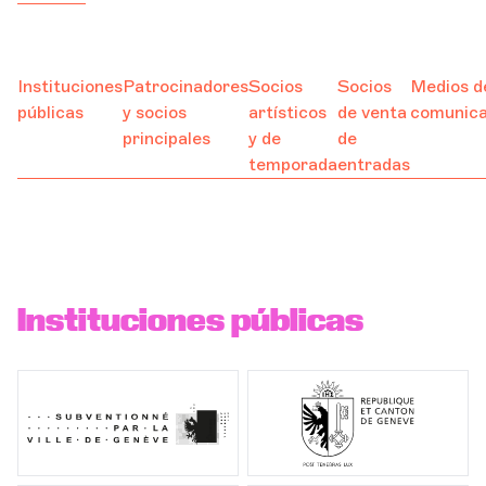
Ayuda
Orquesta y músicos
Instituciones
Patrocinadores
Socios
Socios
Medios d
públicas
y socios
artísticos
de venta
comunica
LA OCG
principales
y de
de
temporada
entradas
Espacio Pro
Iniciar sesión
Instituciones públicas