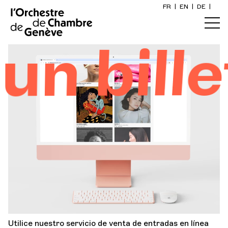
FR
|
EN
|
DE
|
Inicio
n bille
Calendario
Comprar un billete
Información práctica
Explore
La Gaceta del Concierto
Participación cultural
Utilice nuestro servicio de venta de entradas en línea