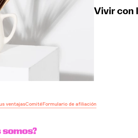
Vivir con 
Orqu
LA 
Espa
Inici
us ventajas
Comité
Formulario de afiliación
s somos?