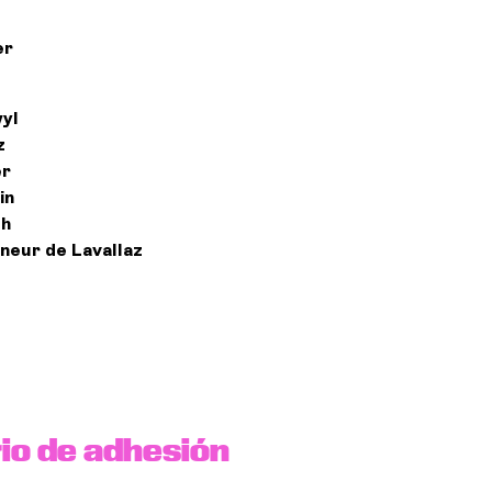
er
wyl
z
er
in
gh
neur de Lavallaz
io de adhesión