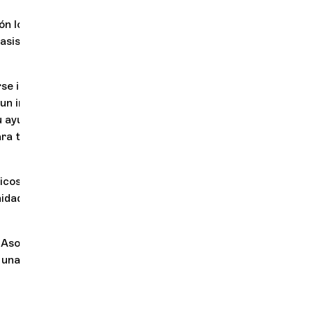
n local, nacional
asiste a los
rse implicados en
e un impulso
u ayuda. Con su
ra todos los
cos, directores,
nidad de
Asociación es la
a una temporada