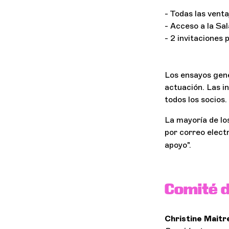
- Todas las vent
- Acceso a la Sa
- 2 invitaciones 
Los ensayos gener
actuación. Las i
todos los socios.
La mayoría de lo
por correo elect
apoyo".
Comité d
Christine Maitr