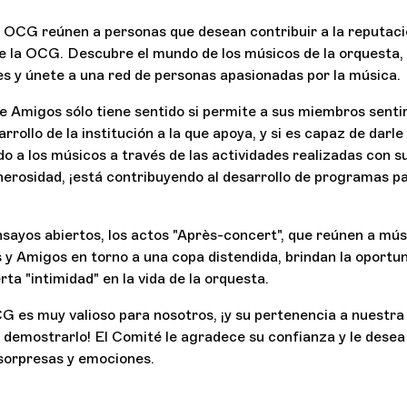
 OCG reúnen a personas que desean contribuir a la reputació
de la OCG. Descubre el mundo de los músicos de la orquesta, 
s y únete a una red de personas apasionadas por la música.
e Amigos sólo tiene sentido si permite a sus miembros senti
sarrollo de la institución a la que apoya, y si es capaz de darl
do a los músicos a través de las actividades realizadas con s
erosidad, ¡está contribuyendo al desarrollo de programas pa
sayos abiertos, los actos "Après-concert", que reúnen a músi
s y Amigos en torno a una copa distendida, brindan la oportu
ta "intimidad" en la vida de la orquesta.
G es muy valioso para nosotros, ¡y su pertenencia a nuestra 
demostrarlo! El Comité le agradece su confianza y le dese
 sorpresas y emociones.