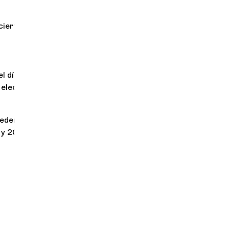
cierto
l día de la
 electrónico a
ueden hacerse
 y 200% de