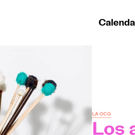
Calenda
Inici
Cale
Compr
Infor
Expl
La G
LA OCG
Los 
Parti