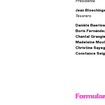
Presidenta
Jean Bloeching
Tesorero
Danièle Baeris
Boris Fernánde
Chantal Grangi
Madeleine Moul
Christine Saye
Constance Seig
Formular