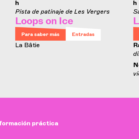
h
h
Pista de patinaje de Les Vergers
Sa
Loops on Ice
L
Para saber más
Entradas
La Bâtie
R
d
N
vi
formación práctica