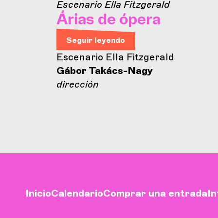
Escenario Ella Fitzgerald
Árias de ópera
Seguir leyendo
Escenario Ella Fitzgerald
Gábor Takács-Nagy
dirección
Inicio
Calendario
Comprar una entrada
In