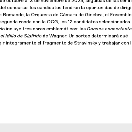
de octubre al 3 de noviembre de 2025, seguidas de las semif
 del concurso, los candidatos tendrán la oportunidad de dirigi
se Romande, la Orquesta de Cámara de Ginebra, el Ensemble
egunda ronda con la OCG, los 12 candidatos seleccionados
rio incluye tres obras emblemáticas: las
Danses concertante
y
el Idilio de Sigfrido
de Wagner. Un sorteo determinará qué
gir íntegramente el fragmento de Stravinsky y trabajar con l