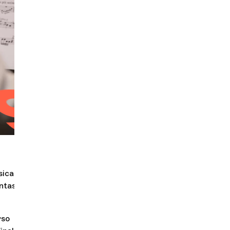
Orquesta y músicos
LA OCG
ntern
Espacio Pro
Iniciar sesión
sica
Entradas individuales a partir
entas
del 18 de agosto
rso