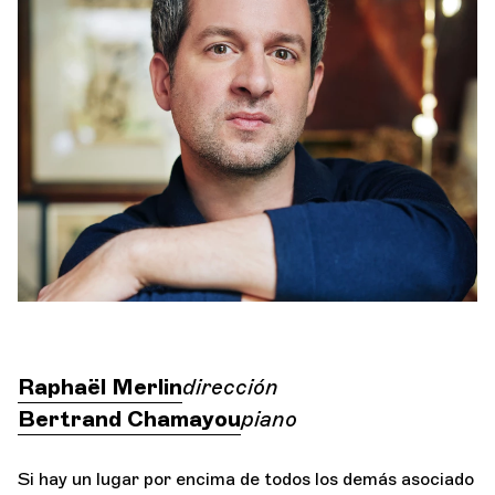
Orquesta y músicos
LA OCG
Jar
Espacio Pro
Iniciar sesión
Raphaël Merlin
dirección
Bertrand Chamayou
piano
Si hay un lugar por encima de todos los demás asociado