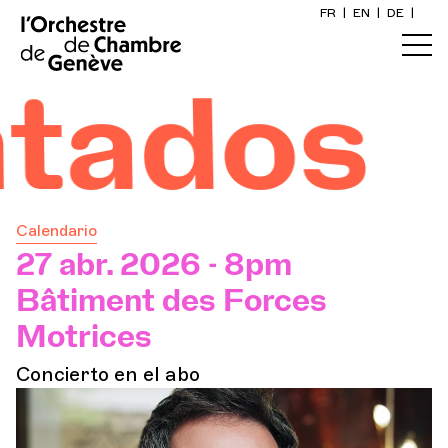
FR
|
EN
|
DE
|
Inicio
os
Calendario
Comprar un billete
Calendario
Información práctica
27 abr. 2026 - 8pm
Bâtiment des Forces
Explore
Motrices
Concierto en el abo
La Gaceta del Concierto
Participación cultural