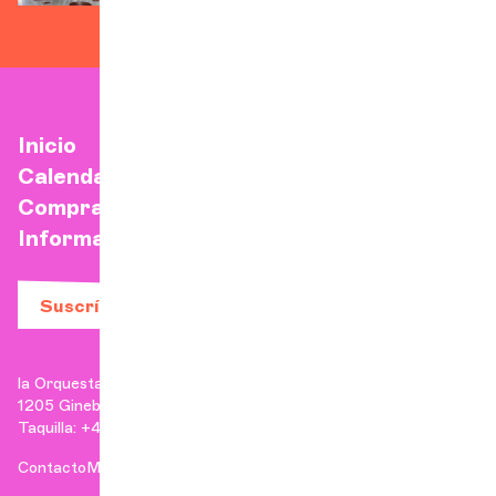
Inicio
Calendario
Comprar una entrada
Información práctica
Suscríbase a nuestro boletín
la Orquesta de Cámara de Ginebra
1205 Ginebra
Taquilla: +41 22 807 17 90 | Administración: +41 22 807 17 96
Contacto
Menciones legales