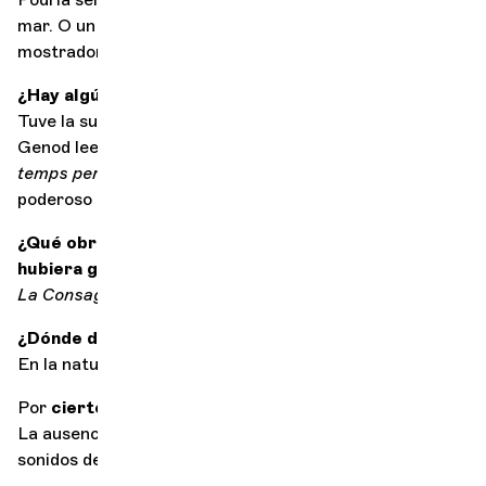
mar. O un puente de París por la noche. El simple
mostrador de un bar... la ventanilla de un tren...
¿Hay algún libro que le gustaría leer en voz alta?
Tuve la suerte de escuchar al brillante Yves-Noël
Genod leer largos extractos de À
la recherche du
temps perdu
de Proust. El lenguaje es tan bello y
poderoso que escucharle era sobrecogedor.
¿Qué obra, musical, literaria o de otro tipo, le
hubiera gustado componer?
La Consagración de la Primavera
, de Stravinsky
.
¿Dónde disfruta más del silencio?
En la naturaleza, sobre todo junto al mar.
Por
cierto, ¿qué es el silencio?
La ausencia de contaminación acústica, el acceso a los
sonidos de la naturaleza o a nuestra música interior.