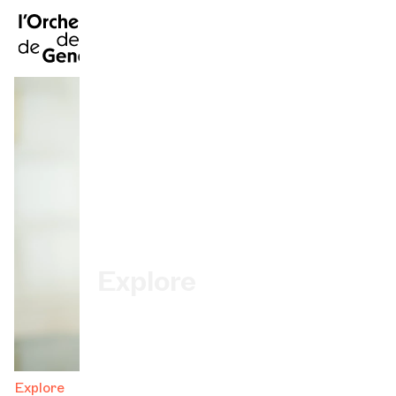
FR
|
EN
|
DE
|
Inicio
Calendario
Comprar un billete
Información práctica
Explore
La Gaceta del Concierto
Participación cultural
Explore