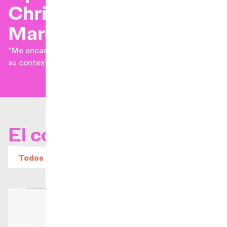
Christian-Pierre La
Marca
"Me encanta el silencio y lo aprecio especialmente en
su contexto".
El concierto
Todos los eventos