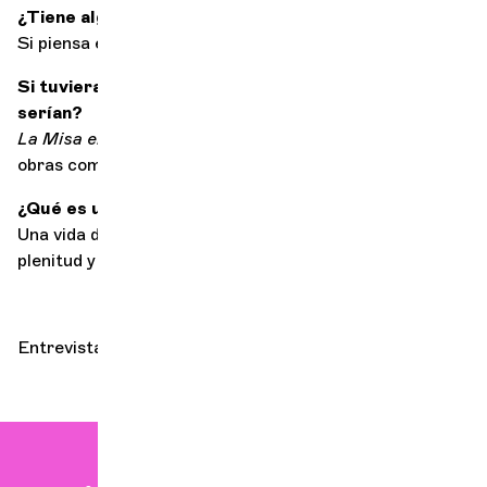
¿Tiene alguna sinestesia en particular?
Si piensa en la poesía como sinestesia...
Si tuviera que vivir con sólo 3 obras, ¿cuáles
serían?
La Misa en si
de Bach, el 2º Trío de Schubert y las
obras completas de Mallarmé.
¿Qué es una vida de éxito?
Una vida de recibir y dar amor. Una vida en busca de
plenitud y sentido más que de "éxito".
Entrevista realizada por Jane Carton