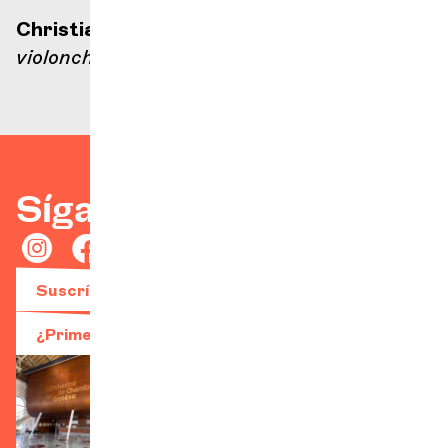
Christian-Pierre La Marca
violonchelo
Síganos.
Suscríbase a nuestro boletín
¿Primera visita?