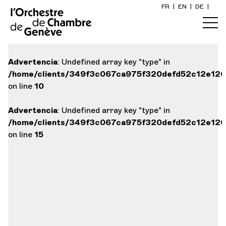
FR
|
EN
|
DE
|
Advertencia
: Undefined array key "type" in
/home/clients/349f3c067ca975f320defd52c12e126a/
on line
10
Advertencia
: Undefined array key "type" in
/home/clients/349f3c067ca975f320defd52c12e126a/
on line
15