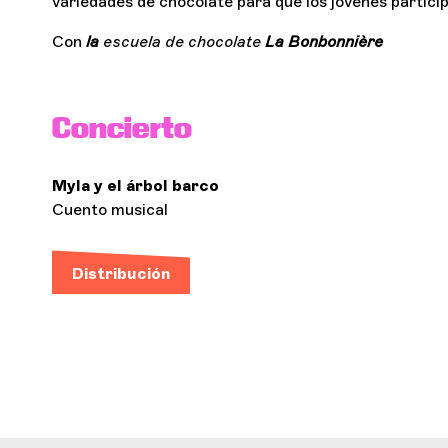
variedades de chocolate para que los jóvenes particip
Con
la
escuela de chocolate
La Bonbonnière
Concierto
Myla y el árbol barco
Cuento musical
Distribución