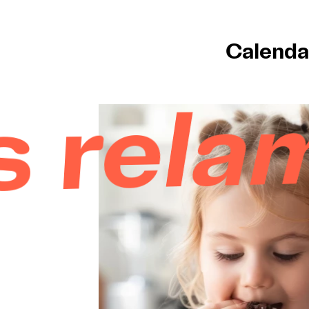
Calenda
miend