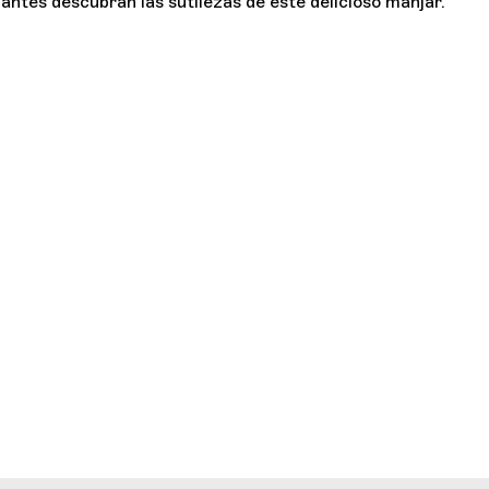
antes descubran las sutilezas de este delicioso manjar.