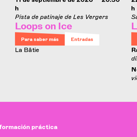
h
h
Pista de patinaje de Les Vergers
Sa
Loops on Ice
L
Para saber más
Entradas
La Bâtie
R
d
N
vi
formación práctica