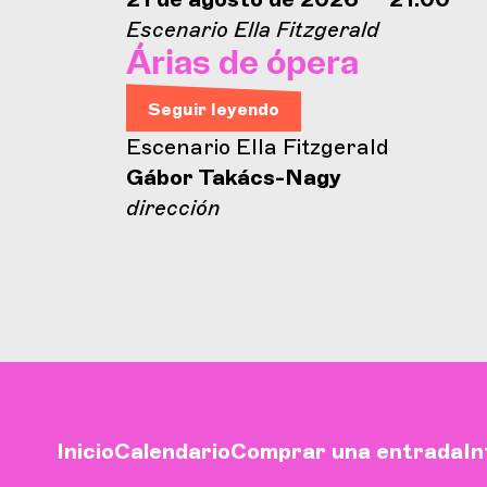
Escenario Ella Fitzgerald
Árias de ópera
Seguir leyendo
Escenario Ella Fitzgerald
Gábor Takács-Nagy
dirección
Inicio
Calendario
Comprar una entrada
In