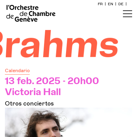
FR
|
EN
|
DE
|
Inicio
rahms
Calendario
Comprar un billete
Calendario
Información práctica
13 feb. 2025 - 20h00
Victoria Hall
Explore
Otros conciertos
La Gaceta del Concierto
Participación cultural