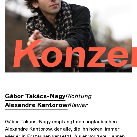
Orchester und Musiker
DIE OCG
nzerte
Pro-Bereich
Sich anmelden
Gábor Takács-Nagy
Richtung
Alexandre Kantorow
Klavier
Gábor Takács-Nagy empfängt den unglaublichen
Alexandre Kantorow, der alle, die ihn hören, immer
wieder in Erstaunen versetzt. Als er vor zwei Jahren