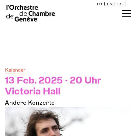
FR
|
EN
|
ES
|
Startseite
Kalender
Ein Ticket kaufen
Kalender
Praktische Infos
13 Feb. 2025 - 20 Uhr
Victoria Hall
Erkunden
Andere Konzerte
Die Konzert-Gazette
Kulturelle Teilhabe