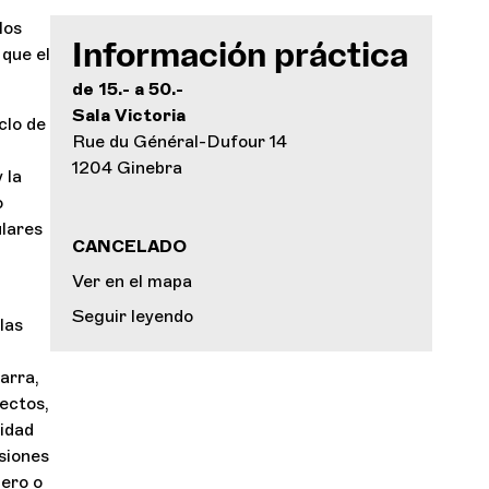
los
Información práctica
 que el
de 15.- a 50.-
Sala Victoria
clo de
Rue du Général-Dufour 14
1204 Ginebra
 la
o
ulares
CANCELADO
Ver en el mapa
Seguir leyendo
las
arra,
pectos,
ridad
siones
pero o