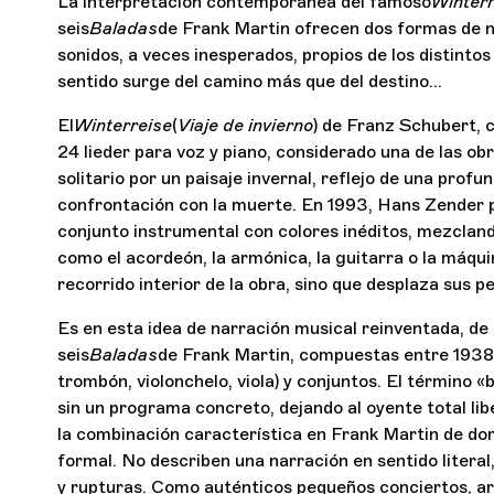
La interpretación contemporánea del famoso
Winterr
seis
Baladas
de Frank Martin ofrecen dos formas de nar
sonidos, a veces inesperados, propios de los distinto
sentido surge del camino más que del destino…
El
Winterreise
(
Viaje de invierno
) de Franz Schubert, 
24 lieder para voz y piano, considerado una de las ob
solitario por un paisaje invernal, reflejo de una profu
confrontación con la muerte. En 1993, Hans Zender 
conjunto instrumental con colores inéditos, mezcland
como el acordeón, la armónica, la guitarra o la máqu
recorrido interior de la obra, sino que desplaza sus pe
Es en esta idea de narración musical reinventada, de f
seis
Baladas
de Frank Martin, compuestas entre 1938 y
trombón, violonchelo, viola) y conjuntos. El término 
sin un programa concreto, dejando al oyente total lib
la combinación característica en Frank Martin de dom
formal. No describen una narración en sentido litera
y rupturas. Como auténticos pequeños conciertos, art