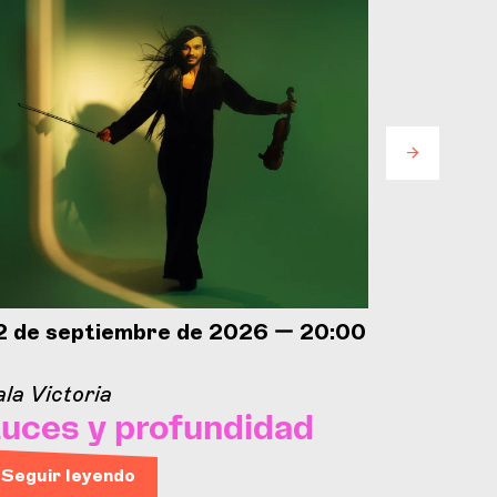
2 de septiembre de 2026 — 20:00
25 de s
h
la Victoria
Concorde
uces y profundidad
Jorna
inaug
Seguir leyendo