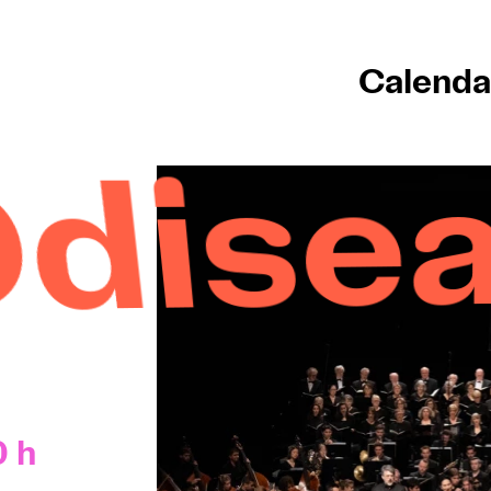
Calenda
chube
0 h