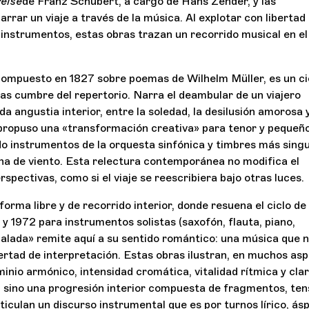
eise
de Franz Schubert, a cargo de Hans Zender, y las
rar un viaje a través de la música. Al explotar con libertad 
s instrumentos, estas obras trazan un recorrido musical en el
compuesto en 1827 sobre poemas de Wilhelm Müller, es un ci
ras cumbre del repertorio. Narra el deambular de un viajero
nda angustia interior, entre la soledad, la desilusión amorosa y
propuso una «transformación creativa» para tenor y pequeñ
o instrumentos de la orquesta sinfónica y timbres más sing
ina de viento. Esta relectura contemporánea no modifica el
rspectivas, como si el viaje se reescribiera bajo otras luces.
orma libre y de recorrido interior, donde resuena el ciclo de 
 1972 para instrumentos solistas (saxofón, flauta, piano,
«balada» remite aquí a su sentido romántico: una música que n
ertad de interpretación. Estas obras ilustran, en muchos as
inio armónico, intensidad cromática, vitalidad rítmica y cla
l, sino una progresión interior compuesta de fragmentos, ten
iculan un discurso instrumental que es por turnos lírico, ás