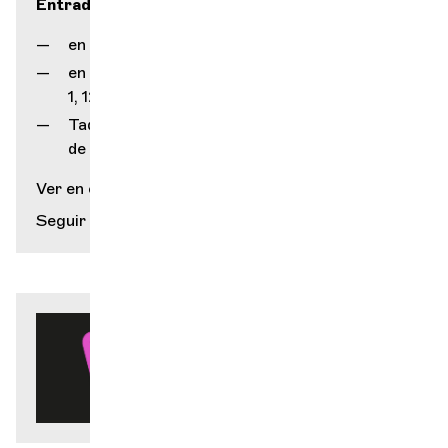
Entradas
en nuestro sitio web
en nuestro mostrador (rue Gourgas
1, 1205 Ginebra)
Taquilla del Service Culturel
de la Ciudad de Ginebra (Grütli)
Ver en el mapa
Seguir leyendo