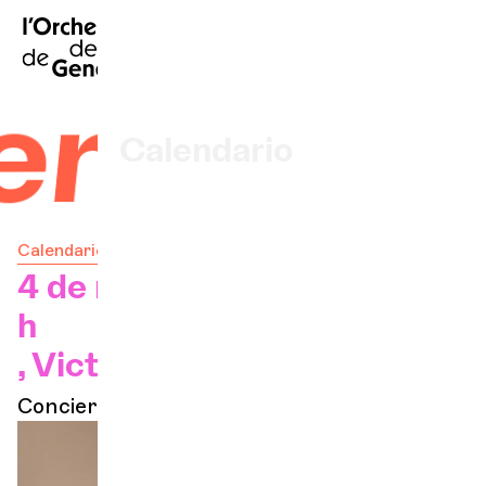
FR
|
EN
|
DE
|
Inicio
nesas
Calendario
Comprar un billete
Calendario
Información práctica
4 de mayo de 2027 — 20:00
h
Explore
, Victoria Hall
Concierto en el abo
La Gaceta del Concierto
Participación cultural