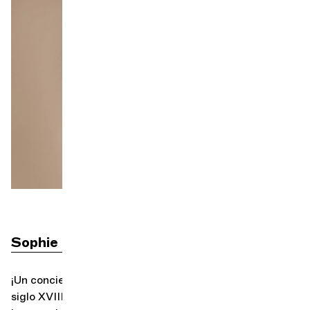
Orquesta y músicos
LA OCG
Espacio Pro
Iniciar sesión
Sophie Dervaux
dirección y fagot
¡Un concierto 100 % vienés! La música de finales del
siglo XVIII
, especialmente la compuesta por los