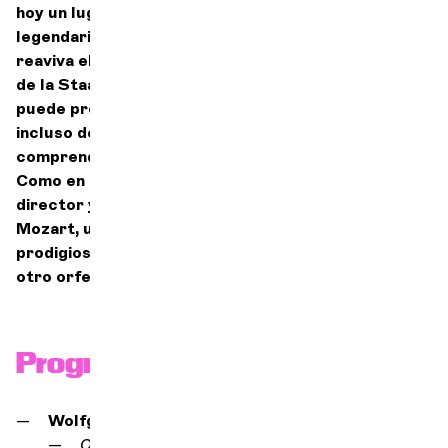
hoy un lugar decisivo en Viena, en esta orquesta
legendaria, cuyo pan de cada día entrecruza y
reaviva el gran repertorio sinfónico e irriga el foso
de la Staatsoper. La tradición es algo curioso: no se
puede prolongar sin una gran dosis de reformismo,
incluso de insubordinación, siempre que se sepa
comprender el camino recorrido y amar lo ajeno.
Como en la música de cámara, como entre un
director y una orquesta, y como entre Haydn y
Mozart, uno compañero laborioso, el otro cometa
prodigioso, uno cantor de una alegría fraternal, el
otro orfebre del misterio divino.» — Raphaël Merlin
Programa
Wolfgang Amadeus Mozart
Obertura de Don Giovanni, KV
527